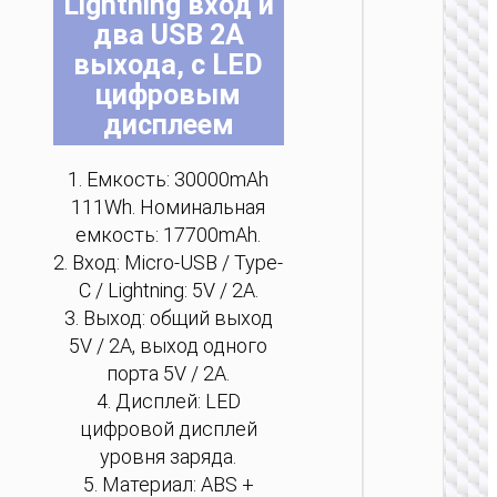
Lightning вход и
ВЕНТИ
два USB 2A
Порта
выхода, с LED
венти
цифровым
“HX610
и л
дисплеем
1. Емкость: 30000mAh
111Wh. Номинальная
емкость: 17700mAh.
2. Вход: Micro-USB / Type-
ЛА
C / Lightning: 5V / 2A.
3. Выход: общий выход
Насто
лампа 
5V / 2A, выход одного
порта 5V / 2A.
4. Дисплей: LED
цифровой дисплей
уровня заряда.
5. Материал: ABS +
ЛА