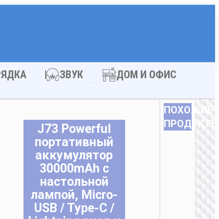
АКСЕССУАРЫ
Open ЗАРЯДКА
Open ЗВУК
Open ДОМ
РЯДКА
ЗВУК
ДОМ И ОФИС
ПОХОЖИЕ
ПРОДУКТ
J73 Powerful
портативный
аккумулятор
30000mAh с
настольной
лампой, Micro-
USB / Type-C /