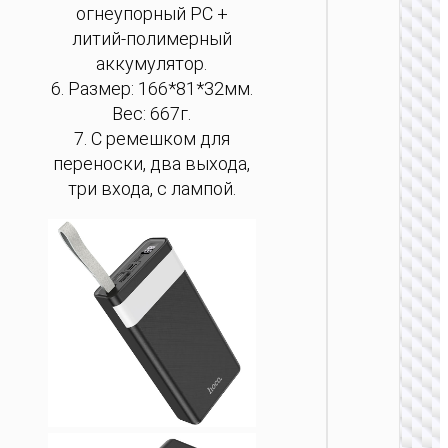
огнеупорный PC +
Похо
литий-полимерный
лампа 
аккумулятор.
6. Размер: 166*81*32мм.
Вес: 667г.
7. С ремешком для
переноски, два выхода,
ЛА
три входа, с лампой.
Насто
лампа
ЛА
Насто
лампа 