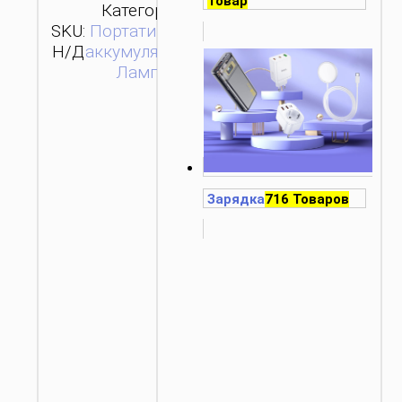
Товар
Категории:
SKU:
Портативные
ОТПРАВИТЬ
Н/Д
аккумуляторы
,
ЗАПРОС
Лампы
Зарядка
716 Товаров