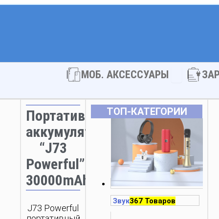
Open МОБ. 
МОБ. АКСЕССУАРЫ
ЗА
ТОП‑КАТЕГОРИИ
Портативный
аккумулятор
“J73
Powerful”
30000mAh
Звук
367 Товаров
J73 Powerful
портативный