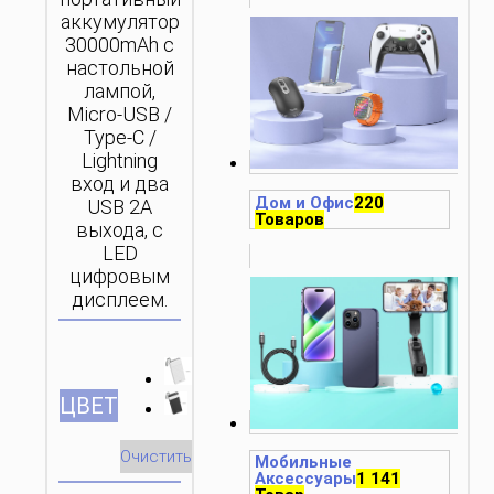
аккумулятор
30000mAh с
настольной
лампой,
Micro-USB /
Type-C /
Lightning
вход и два
Дом и Офис
220
USB 2A
Товаров
выхода, с
LED
цифровым
дисплеем.
ЦВЕТ
Очистить
Мобильные
Аксессуары
1 141