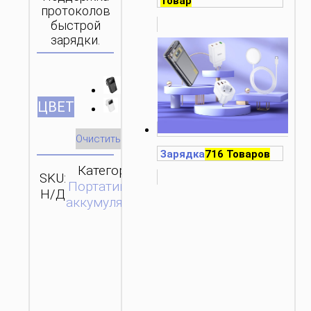
Товар
протоколов
быстрой
зарядки.
ЦВЕТ
Очистить
Зарядка
716 Товаров
Категория:
SKU:
ОТПРАВИТЬ
Портативные
Н/Д
ЗАПРОС
аккумуляторы