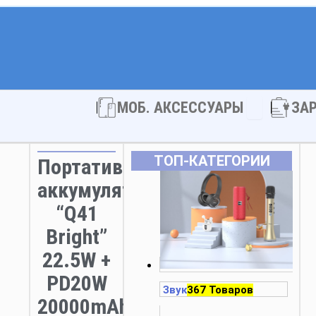
Open МОБ. 
МОБ. АКСЕССУАРЫ
ЗА
ТОП‑КАТЕГОРИИ
Портативный
аккумулятор
“Q41
Bright”
22.5W +
PD20W
Звук
367 Товаров
20000mAh