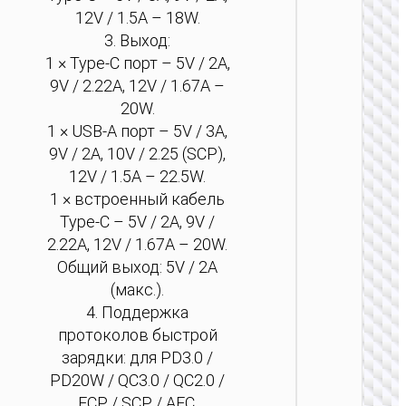
беспр
12V / 1.5A – 18W.
за
100
3. Выход:
1 × Type-C порт – 5V / 2A,
9V / 2.22A, 12V / 1.67A –
20W.
1 × USB-A порт – 5V / 3A,
9V / 2A, 10V / 2.25 (SCP),
12V / 1.5A – 22.5W.
1 × встроенный кабель
ПОРТ
Type-C – 5V / 2A, 9V /
АККУМ
2.22A, 12V / 1.67A – 20W.
Пауэрб
Общий выход: 5V / 2A
Origin
беспр
(макс.).
зарядк
4. Поддержка
протоколов быстрой
зарядки: для PD3.0 /
PD20W / QC3.0 / QC2.0 /
FCP / SCP / AFC.