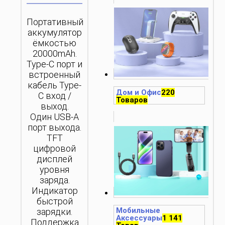
Портативный
аккумулятор
ёмкостью
20000mAh.
Type-C порт и
встроенный
кабель Type-
Дом и Офис
220
C вход /
Товаров
выход.
Один USB-A
порт выхода.
TFT
цифровой
дисплей
уровня
заряда.
Индикатор
быстрой
Мобильные
зарядки.
Аксессуары
1 141
Поддержка