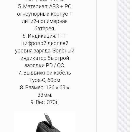
5. Материал: ABS + PC
ПОРТ
огнеупорный корпус +
АККУМ
литий-полимерная
батарея.
Пау
“J159B
6. Индикация: TFT
22.5W
цифровой дисплей
300
уровня заряда. Зелёный
индикатор быстрой
зарядки PD / QC.
7. Выдвижной кабель
Type-C, 60см
8. Размер: 136 × 69 ×
ПОРТ
33мм.
АККУМ
9. Вес: 370г.
Пау
“J159A
22.5W
200