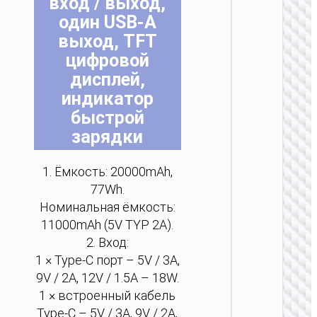
вход / выход,
ПОРТ
один USB-A
АККУМ
выход, TFT
Пау
цифровой
“J160B 
дисплей,
PD
беспр
индикатор
за
быстрой
200
зарядки
1. Ёмкость: 20000mAh,
77Wh.
Номинальная ёмкость:
11000mAh (5V TYP 2A).
2. Вход:
ПОРТ
АККУМ
1 × Type-C порт – 5V / 3A,
9V / 2A, 12V / 1.5A – 18W.
Пау
1 × встроенный кабель
“J160A 
PD
Type-C – 5V / 3A, 9V / 2A,