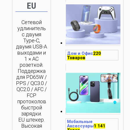
EU
Сетевой
удлинитель
с двумя
Type-C,
двумя USB-A
выходами и
Дом и Офис
220
Товаров
1 × AC
розеткой.
Поддержка
для PD65W /
PPS / QC3.0 /
QC2.0 / AFC /
FCP
протоколов
быстрой
зарядки.
EU штекер.
Мобильные
Высокая
Аксессуары
1 141