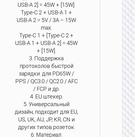
USB-A 2] = 45W + [15W].
Type-C 2 + USB-A 1 +
USB-A 2 = 5V / 3A – 15W
max.
Type-C 1 + [Type-C 2 +
USB-A 1 + USB-A 2] = 45W
СЕТЕВ
+ [15W].
УДЛИНИ
3. Поддержка
протоколов быстрой
Удлини
сетев
зарядки: для PD65W /
“AC2
PPS / QC3.0 / QC2.0 / AFC
Descan
/ FCP и др.
PD45W
порта 
4. EU штекер.
розетки
5. Универсальный
/ GE
дизайн, подходит для EU,
US, UK, AU, JP, KR, CN и
других типов розеток.
6. Материал: