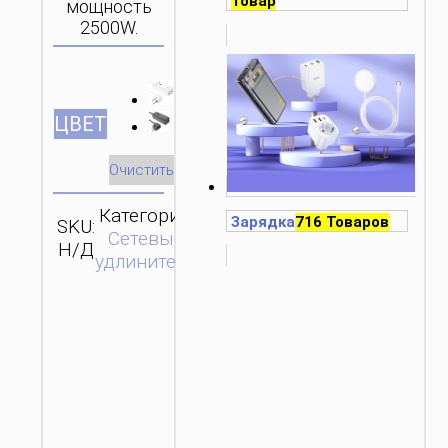
Товар
мощность
2500W.
ЦВЕТ
Очистить
Категория:
Зарядка
716 Товаров
SKU:
ОТПРАВИТЬ
Сетевые
Н/Д
ЗАПРОС
удлинители