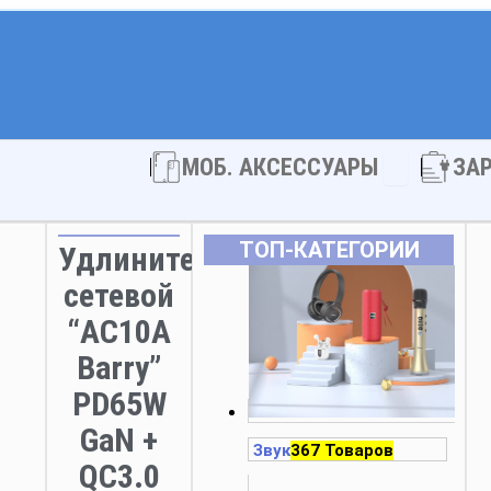
Open МОБ. 
МОБ. АКСЕССУАРЫ
ЗА
ТОП‑КАТЕГОРИИ
Удлинитель
сетевой
“AC10A
Barry”
PD65W
GaN +
Звук
367 Товаров
QC3.0