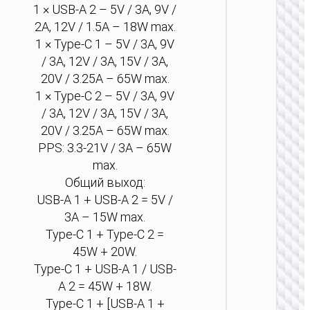
1 × USB-A 2 – 5V / 3A, 9V /
2A, 12V / 1.5A – 18W max.
1 × Type-C 1 – 5V / 3A, 9V
/ 3A, 12V / 3A, 15V / 3A,
20V / 3.25A – 65W max.
1 × Type-C 2 – 5V / 3A, 9V
СЕТЕВ
/ 3A, 12V / 3A, 15V / 3A,
УДЛИНИ
20V / 3.25A – 65W max.
Удлини
PPS: 3.3-21V / 3A – 65W
сетев
max.
“AC33 W
Общий выход:
PD30W
порта 
USB-A 1 + USB-A 2 = 5V /
розетка
3A – 15W max.
/ GE
Type-C 1 + Type-C 2 =
45W + 20W.
Type-C 1 + USB-A 1 / USB-
A 2 = 45W + 18W.
Type-C 1 + [USB-A 1 +