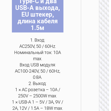
Type-C и два
на
на
на
на
на
на
USB-A выхода,
ст
ст
ст
ст
ст
ст
EU штекер,
то
то
то
то
то
то
длина кабеля
1.5м
СЕТЕВ
1. Вход:
УДЛИНИ
AC250V, 50 / 60Hz.
Удлини
Номинальный ток: 10A
сетев
max.
“AC34 W
PD70W
Вход USB модуля:
порта 
AC100-240V, 50 / 60Hz,
розетки
/ GE
0.8A.
2. Выход:
1 × AC розетка – 10A /
250V – 2500W max.
1 × USB-A 1 – 5V / 3A, 9V /
2A, 12V / 1.5A – 18W max.