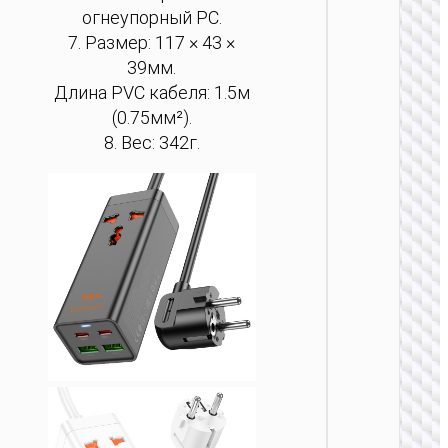
огнеупорный PC.
7. Размер: 117 × 43 ×
39мм.
Длина PVC кабеля: 1.5м
(0.75мм²).
8. Вес: 342г.
СЕТЕВ
УДЛИНИ
Удлини
сетев
“AC2
Descan
PD30W
порта 
розетки
/ GE