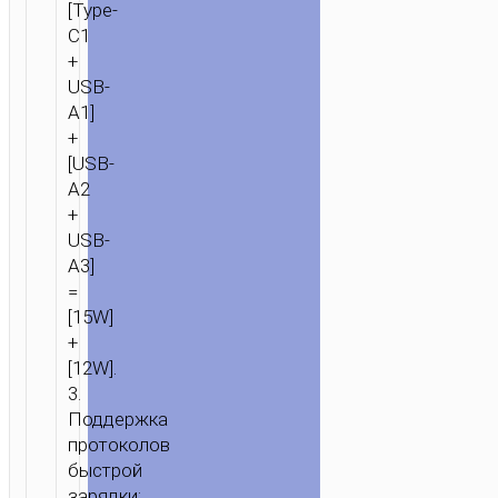
[Type-
C1
+
USB-
A1]
+
[USB-
A2
+
USB-
A3]
=
[15W]
+
[12W].
3.
Поддержка
протоколов
быстрой
зарядки: