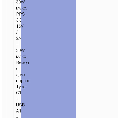
30W
макс.
PPS:
3.3-
16V
/
2A
–
30W
макс.
Выход
с
ГЛАВНАЯ
/
ЗАРЯДКА
/
СЕТЕВЫЕ
двух
УДЛИНИТЕЛИ
/ УДЛИНИТЕЛЬ
портов:
СЕТЕВОЙ
Type-
“AC22
C1
SUNLIGHT”
+
PD30W
USB-
4
A1
ПОРТА
=