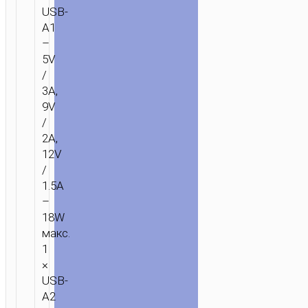
USB-
A1
–
5V
/
3A,
9V
/
2A,
12V
/
1.5A
–
18W
макс.
1
×
USB-
A2