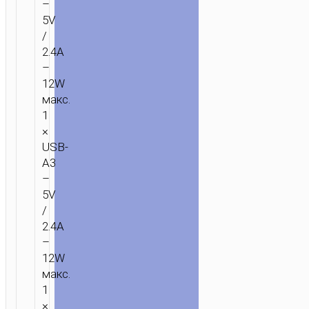
–
5V
/
2.4A
–
12W
макс.
1
×
USB-
A3
–
5V
/
2.4A
–
12W
макс.
1
×