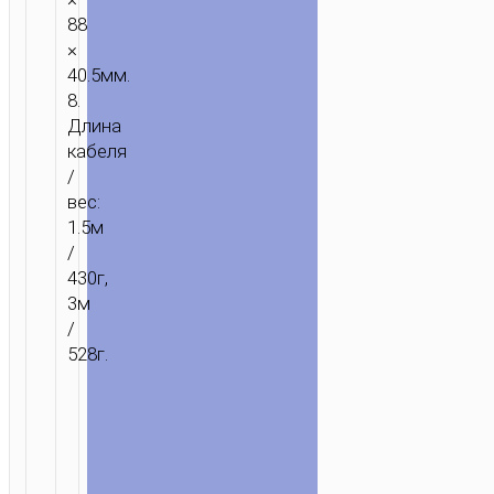
88
×
40.5мм.
8.
Длина
кабеля
/
вес:
1.5м
/
430г,
3м
/
528г.