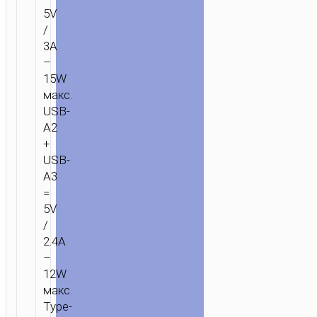
+
5V
4
/
РОЗЕТКИ
3A
EU
–
/
15W
макс.
GER
USB-
A2
+
USB-
A3
=
5V
/
2.4A
–
12W
макс.
Type-