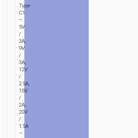
Type-
C1
–
5V
/
3A,
9V
/
3A,
12V
/
2.5A,
15V
/
2A,
20V
/
1.5A
–