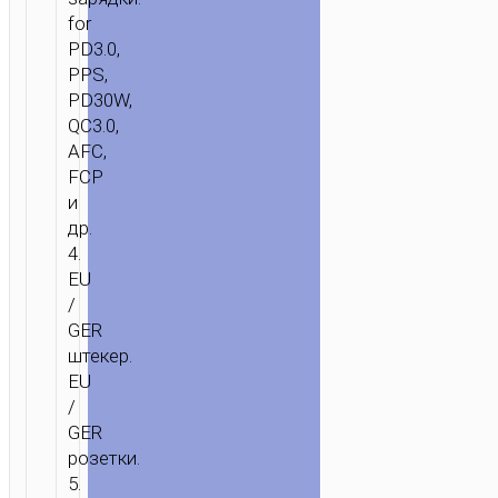
for
PD3.0,
PPS,
PD30W,
QC3.0,
AFC,
FCP
и
др.
4.
EU
/
GER
штекер.
EU
/
GER
розетки.
5.