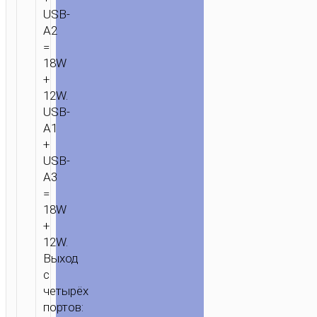
USB-
A2
=
18W
+
12W.
USB-
A1
+
USB-
A3
=
18W
+
12W.
Выход
с
четырёх
портов: