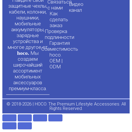
o
a
Связаться
Видео
защитные чехлы,
с нами
канал
u
c
кабели, колонки,
Как
наушники,
сделать
мобильные
t
e
заказ
аккумуляторы,
Проверка
зарядные
подлинности
u
b
устройства и
Гарантия
многое другое от
Совместимость
hoco.
Мы
b
o
hoco.
создаем
OEM |
широчайший
ODM
e
o
ассортимент
мобильных
аксессуаров
k
премиум-класса.
-
© 2018-2026 | HOCO. The Premium Lifestyle Accessories. All
Rights Reserved.
f