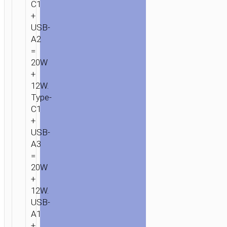
C1
+
USB-
A2
=
20W
+
12W.
Type-
C1
+
USB-
A3
=
20W
+
12W.
USB-
A1
+