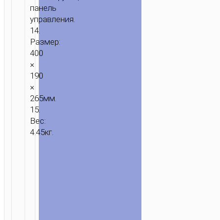
панель
управления.
14.
Размер:
400
×
190
×
265мм.
15.
Вес:
4.45кг.