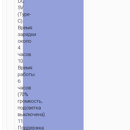
DC
5V
(Type-
C).
Время
зарядки:
около
4
часов.
10.
Время
работы:
6
часов
(70%
громкость,
подсветка
выключена).
11.
Поддержка