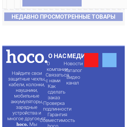
НЕДАВНО ПРОСМОТРЕННЫЕ ТОВАРЫ
Y
F
О НАС
МЕДИА
О
Новости
o
a
компании
Каталог
Найдите свои
Связаться
Видео
защитные чехлы,
с нами
канал
u
c
кабели, колонки,
Как
наушники,
сделать
мобильные
t
e
заказ
аккумуляторы,
Проверка
зарядные
подлинности
u
b
устройства и
Гарантия
многое другое от
Совместимость
hoco.
Мы
hoco.