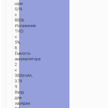
шум
ГЛАВНАЯ
/
ЗВУК
/
БЕСПРОВОДНЫЕ
S/N:
ДИНАМИКИ
/ БЕСПРОВОДНОЙ
≥
80Db.
ДИНАМИК
Искажение
“HA8
THD:
AVE”
≤
ПОРТАТИВНАЯ
5%.
КОЛОНКА
8.
Ёмкость
аккумулятора:
2
×
3000mAh,
3.7V.
9.
Вход
для
зарядки: