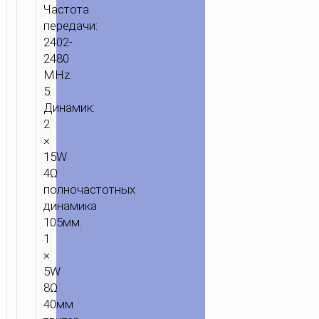
Частота
передачи:
2402-
2480
MHz.
5.
Динамик:
2
×
15W
4Ω
полночастотных
динамика
105мм.
1
×
5W
8Ω
40мм