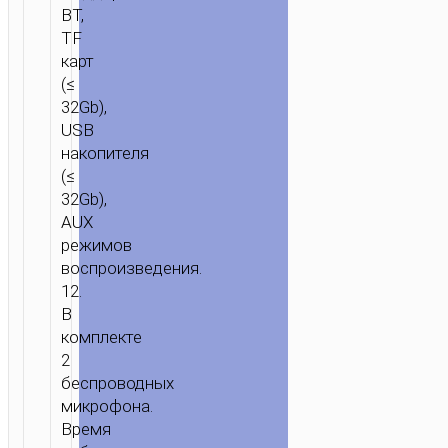
BT,
TF
карт
(≤
32Gb),
USB
накопителя
(≤
32Gb),
AUX
режимов
воспроизведения.
12.
В
комплекте
2
беспроводных
микрофона.
Время