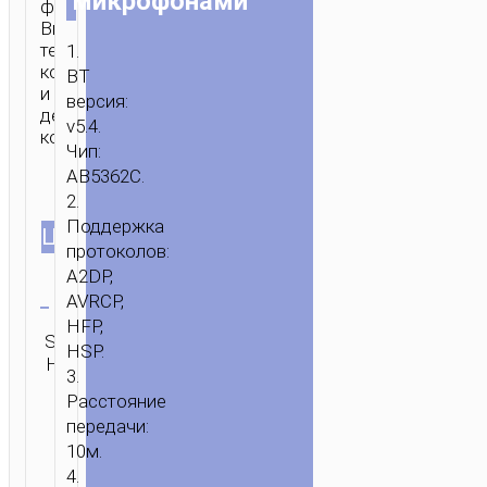
микрофонами
формы.
Винтажная
текстура
1.
кожи
BT
и
версия:
деревянный
v5.4.
корпус.
Чип:
AB5362C.
2.
Поддержка
ЦВЕТ
протоколов:
A2DP,
Очистить
AVRCP,
HFP,
Категория:
SKU:
ОТПРАВИТЬ
HSP.
Беспроводные
Н/Д
ЗАПРОС
динамики
3.
Расстояние
передачи:
10м.
4.