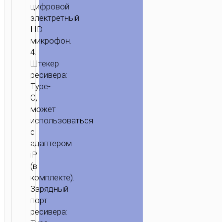
цифровой
электретный
HD
микрофон.
4.
Штекер
ресивера:
Type-
C,
может
использоваться
с
адаптером
iP
(в
комплекте).
ГЛАВНАЯ
/
ЗВУК
/
МИКРОФОНЫ
/ БЕСПРОВОДНЫЕ
Зарядный
МИКРОФОНЫ
порт
“L17”
ресивера:
С