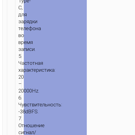
Type-
ЗАРЯДНЫМ
C,
ЧЕХЛОМ
для
зарядки
телефона
во
время
записи.
5.
Частотная
характеристика:
20
–
20000Hz.
6.
Чувствительность:
-38dBFS.
7.
Отношение
сигнал/