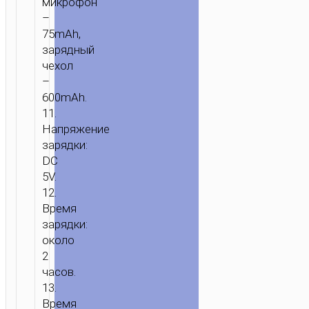
микрофон
–
75mAh,
зарядный
чехол
–
600mAh.
11.
Напряжение
зарядки:
DC
5V.
12.
Время
зарядки:
около
2
часов.
13.
Время