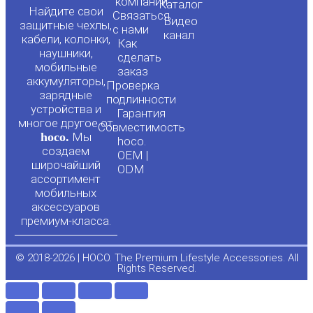
o
a
компании
Каталог
Найдите свои
Связаться
Видео
защитные чехлы,
с нами
канал
u
c
кабели, колонки,
Как
наушники,
сделать
мобильные
t
e
заказ
аккумуляторы,
Проверка
зарядные
подлинности
u
b
устройства и
Гарантия
многое другое от
Совместимость
hoco.
Мы
b
o
hoco.
создаем
OEM |
широчайший
ODM
e
o
ассортимент
мобильных
аксессуаров
k
премиум-класса.
-
© 2018-2026 | HOCO. The Premium Lifestyle Accessories. All
Rights Reserved.
f