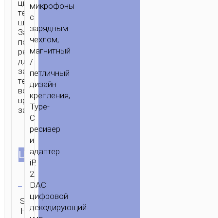
цифровая
микрофоны
технология
с
шумоподавления.
зарядным
Зарядный
чехлом,
порт
магнитный
ресивера
для
/
зарядки
петличный
телефона
дизайн
во
крепления,
время
Type-
записи.
C
ресивер
и
адаптер
ЦВЕТ
iP.
2.
Очистить
DAC
цифровой
SKU:
Категория:
ОТПРАВИТЬ
декодирующий
Н/Д
Микрофоны
ЗАПРОС