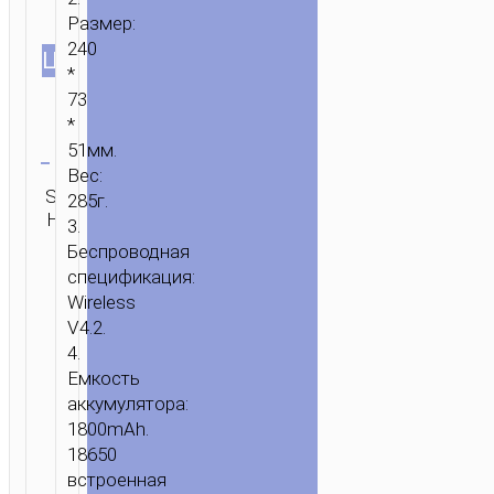
Размер:
240
ЦВЕТ
*
73
*
Очистить
51мм.
Вес:
SKU:
Категория:
Бренд:
285г.
ОТПРАВИТЬ
Н/Д
Микрофоны
hoco
ЗАПРОС
3.
Беспроводная
ГЛАВНАЯ
/
ЗВУК
/
МИКРОФОНЫ
/ МИКРОФОН
спецификация:
«BK4
Wireless
SOUL
V4.2.
SOUND»
4.
БЕСПРОВОДНОЙ
Емкость
ДЛЯ
аккумулятора:
КАРАОКЕ
1800mAh.
18650
встроенная