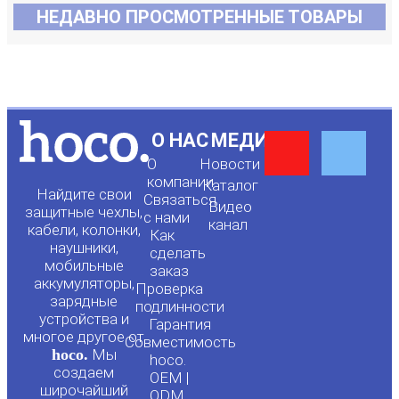
НЕДАВНО ПРОСМОТРЕННЫЕ ТОВАРЫ
Y
F
О НАС
МЕДИА
О
Новости
o
a
компании
Каталог
Найдите свои
Связаться
Видео
защитные чехлы,
с нами
канал
u
c
кабели, колонки,
Как
наушники,
сделать
мобильные
t
e
заказ
аккумуляторы,
Проверка
зарядные
подлинности
u
b
устройства и
Гарантия
многое другое от
Совместимость
hoco.
Мы
b
o
hoco.
создаем
OEM |
широчайший
ODM