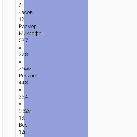
6
часов.
12.
Размер:
Микрофон:
58.7
×
22.8
×
25мм.
Ресивер:
44.3
×
26.4
×
9.52м.
13.
Вес:
12г.