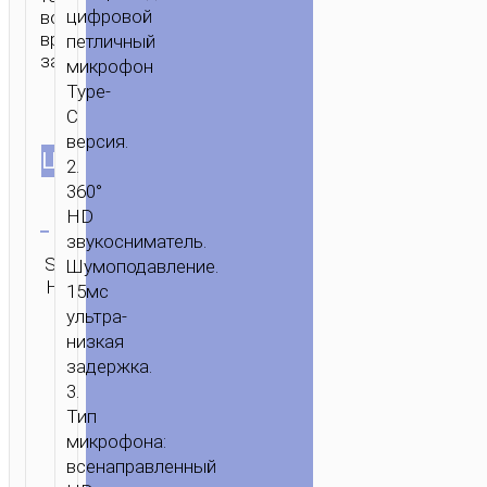
цифровой
во
время
петличный
записи.
микрофон
Type-
C
версия.
ЦВЕТ
2.
360°
Очистить
HD
звукосниматель.
SKU:
Категория:
Шумоподавление.
ОТПРАВИТЬ
Н/Д
Микрофоны
ЗАПРОС
15мс
ультра-
низкая
задержка.
3.
Тип
микрофона:
всенаправленный