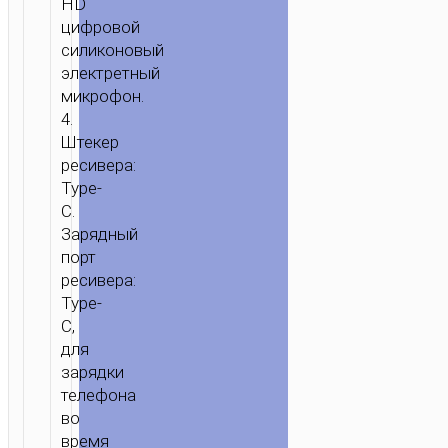
HD
цифровой
силиконовый
электретный
микрофон.
4.
Штекер
ресивера:
Type-
C.
Зарядный
порт
ресивера:
Type-
C,
для
ГЛАВНАЯ
/
ЗВУК
/
МИКРОФОНЫ
/ БЕСПРОВОДНОЙ
зарядки
МИКРОФОН
телефона
“L15
во
CRYSTAL”
время
TYPE-