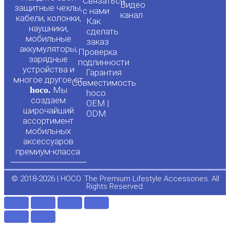
Связаться
Видео
защитные чехлы,
с нами
канал
u
c
кабели, колонки,
Как
наушники,
сделать
мобильные
t
e
заказ
аккумуляторы,
Проверка
зарядные
подлинности
u
b
устройства и
Гарантия
многое другое от
Совместимость
hoco.
Мы
b
o
hoco.
создаем
OEM |
широчайший
ODM
e
o
ассортимент
мобильных
аксессуаров
k
премиум-класса.
-
© 2018-2026 | HOCO. The Premium Lifestyle Accessories. All
Rights Reserved.
f