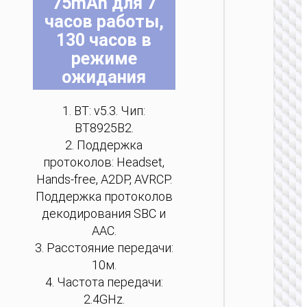
75mAh для 7
часов работы,
130 часов в
т
т
т
т
т
т
режиме
ожидания
1. BT: v5.3. Чип:
BT8925B2.
БЕСПРО
2. Поддержка
НАУШ
протоколов: Headset,
Науш
Hands-free, A2DP, AVRCP.
“W62 V
Поддержка протоколов
беспро
декодирования SBC и
AAC.
3. Расстояние передачи:
10м.
4. Частота передачи:
2.4GHz.