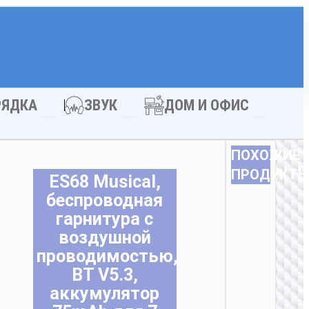
АКСЕССУАРЫ
Open ЗАРЯДКА
Open ЗВУК
Open ДОМ
РЯДКА
ЗВУК
ДОМ И ОФИС
ПОХОЖИЕ
ПРОДУКТ
ES68 Musical,
беспроводная
гарнитура с
воздушной
проводимостью,
BT V5.3,
аккумулятор