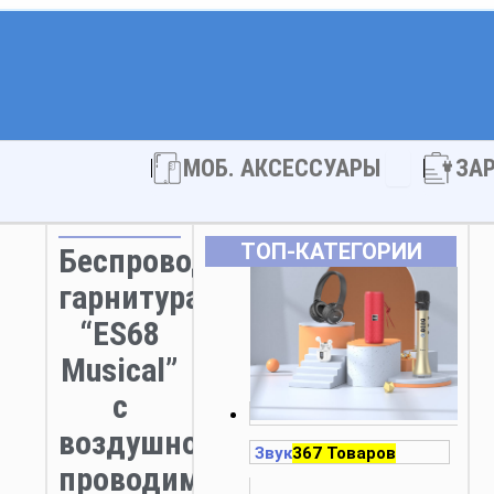
Open МОБ. 
МОБ. АКСЕССУАРЫ
ЗА
ТОП‑КАТЕГОРИИ
Беспроводная
гарнитура
“ES68
Musical”
с
воздушной
Звук
367 Товаров
проводимостью