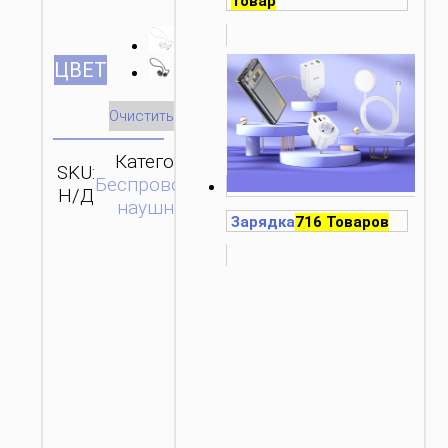
Товар
ЦВЕТ
Очистить
Категория:
SKU:
ОТПРАВИТЬ
Беспроводные
Н/Д
ЗАПРОС
наушники
Зарядка
716 Товаров