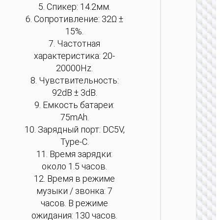
5. Спикер: 14.2мм.
6. Сопротивление: 32Ω ±
15%.
7. Частотная
характеристика: 20-
20000Hz.
8. Чувствительность:
92dB ± 3dB.
9. Емкость батареи:
75mAh.
БЕСПРО
10. Зарядный порт: DC5V,
НАУШ
Type-C.
11. Время зарядки:
Науш
около 1.5 часов.
“W54 Y
AN
12. Время в режиме
беспро
музыки / звонка: 7
и пров
реж
часов. В режиме
ожидания: 130 часов.