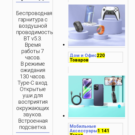
Беспроводная
гарнитура с
воздушной
проводимостью.
BT v5.3.
Время
работы 7
Дом и Офис
220
часов.
Товаров
В режиме
ожидания
130 часов.
Type-C вход.
Открытые
уши для
восприятия
окружающих
звуков.
Встроенная
Мобильные
подсветка.
Аксессуары
1 141