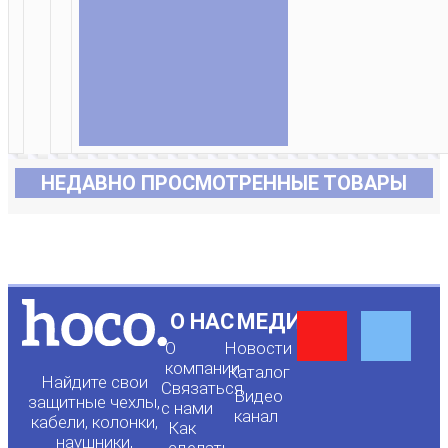
НЕДАВНО ПРОСМОТРЕННЫЕ ТОВАРЫ
Y
F
О НАС
МЕДИА
О
Новости
o
a
компании
Каталог
Найдите свои
Связаться
Видео
защитные чехлы,
с нами
канал
u
c
кабели, колонки,
Как
наушники,