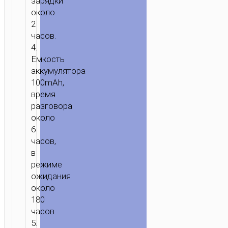
зарядки
около
2
часов.
4.
Емкость
аккумулятора
100mAh,
время
разговора
около
6
часов,
ГЛАВНАЯ
/
ЗВУК
/
НАУШНИКИ
/
БЕСПРОВОДНЫЕ
в
НАУШНИКИ
/ БЕСПРОВОДНЫЕ
режиме
НАУШНИКИ
ожидания
“ES17
около
COOL
180
MUSIC”
часов.
СПОРТИВНАЯ
5.