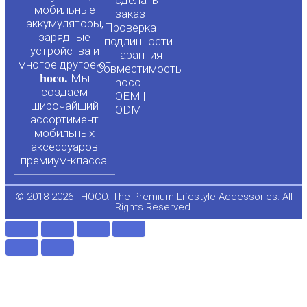
сделать
мобильные
t
e
заказ
аккумуляторы,
Проверка
зарядные
подлинности
u
b
устройства и
Гарантия
многое другое от
Совместимость
hoco.
Мы
b
o
hoco.
создаем
OEM |
широчайший
ODM
e
o
ассортимент
мобильных
аксессуаров
k
премиум-класса.
-
© 2018-2026 | HOCO. The Premium Lifestyle Accessories. All
Rights Reserved.
f