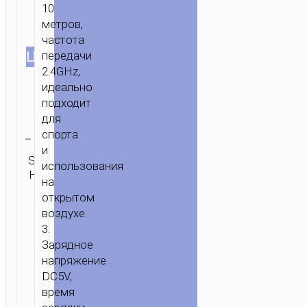
10
метров,
частота
ЦВЕТ
передачи
2.4GHz,
идеально
подходит
для
Очистить
спорта
и
Категория:
SKU:
Бренд:
ОТПРАВИТЬ
использования
Беспроводные
Н/Д
hoco
ЗАПРОС
на
наушники
открытом
воздухе.
3.
Зарядное
напряжение
DC5V,
время