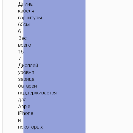
ГАРНИТУРА
Длина
С
кабеля
МИКРОФОНОМ
гарнитуры
65см.
6.
Вес
всего
16г.
7.
Дисплей
уровня
заряда
батареи
поддерживается
для
Apple
iPhone
и
некоторых