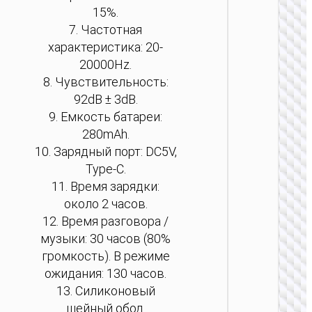
15%.
7. Частотная
характеристика: 20-
20000Hz.
8. Чувствительность:
92dB ± 3dB.
9. Емкость батареи:
280mAh.
10. Зарядный порт: DC5V,
Type-C.
БЕСПРО
11. Время зарядки:
НАУШ
около 2 часов.
12. Время разговора /
Науш
“W54 Y
музыки: 30 часов (80%
AN
громкость). В режиме
беспро
ожидания: 130 часов.
и пров
реж
13. Силиконовый
шейный обод.