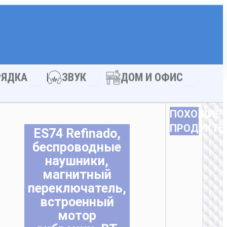
АКСЕССУАРЫ
Open ЗАРЯДКА
Open ЗВУК
Open ДОМ
РЯДКА
ЗВУК
ДОМ И ОФИС
ПОХОЖИЕ
ПРОДУКТ
ES74 Refinado,
беспроводные
наушники,
магнитный
переключатель,
встроенный
мотор