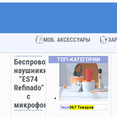
Open МОБ. 
МОБ. АКСЕССУАРЫ
ЗА
ТОП‑КАТЕГОРИИ
Беспроводные
наушники
“ES74
Refinado”
с
микрофоном
Звук
367 Товаров