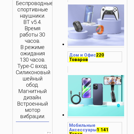
Беспроводные
спортивные
наушники.
BT v5.4.
Время
работы 30
часов.
В режиме
ожидания
Дом и Офис
220
130 часов.
Товаров
Type-C вход.
Силиконовый
шейный
обод.
Магнитный
дизайн.
Встроенный
мотор
вибрации.
Мобильные
Аксессуары
1 141