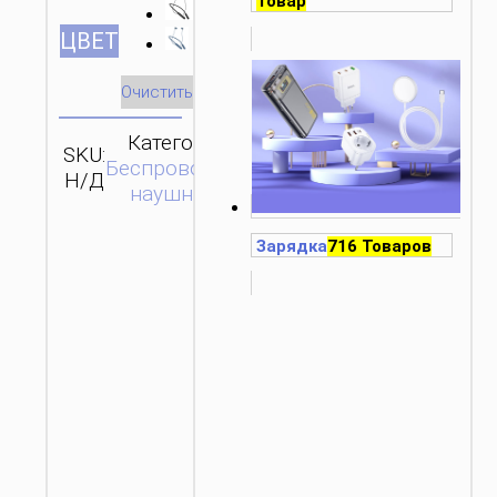
Товар
ЦВЕТ
Очистить
Категория:
SKU:
ОТПРАВИТЬ
Беспроводные
Н/Д
ЗАПРОС
наушники
Зарядка
716 Товаров