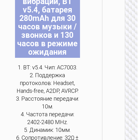
вибрации, BT
v5.4, батарея
280mAh для 30
т
т
т
т
т
часов музыки /
звонков и 130
часов в режиме
ожидания
БЕСПРО
1. BT: v5.4. Чип: AC7003.
НАУШ
2. Поддержка
Науш
протоколов: Headset,
“W62 V
беспро
Hands-free, A2DP, AVRCP.
3. Расстояние передачи:
10м.
4. Частота передачи:
2402-2480 MHz.
5. Динамик: 10мм.
6. Сопротивление: 32Ω ±