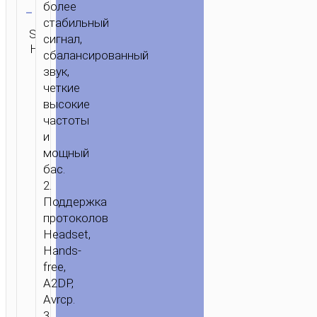
более
стабильный
SKU:
Категория:
Бренд:
ОТПРАВИТЬ
сигнал,
Н/Д
Гарнитуры
hoco
ЗАПРОС
сбалансированный
звук,
четкие
высокие
частоты
и
мощный
бас.
2.
Поддержка
протоколов
Headset,
Hands-
free,
A2DP,
Avrcp.
3.