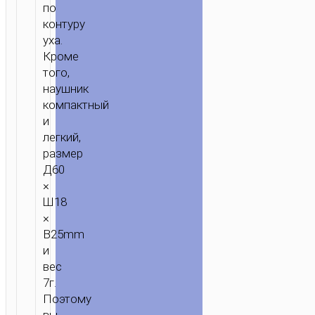
по
контуру
уха.
Кроме
того,
наушник
компактный
и
легкий,
размер
Д60
×
Ш18
×
В25mm
и
вес
7г.
Поэтому