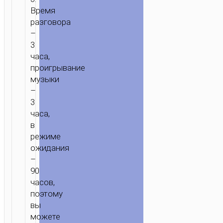
Время
разговора
–
3
часа,
проигрывание
музыки
–
3
часа,
в
режиме
ожидания
–
90
часов,
поэтому
вы
можете