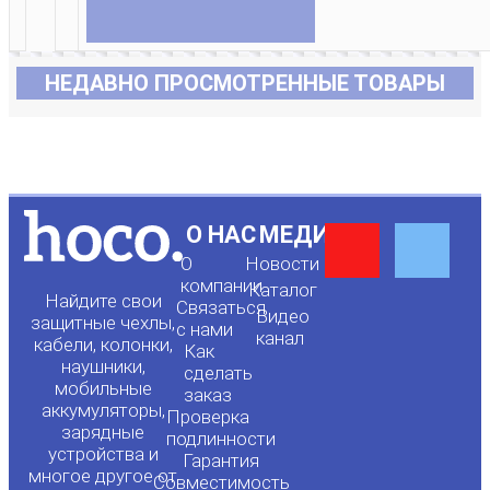
НЕДАВНО ПРОСМОТРЕННЫЕ ТОВАРЫ
Y
F
О НАС
МЕДИА
О
Новости
o
a
компании
Каталог
Найдите свои
Связаться
Видео
защитные чехлы,
с нами
канал
u
c
кабели, колонки,
Как
наушники,
сделать
мобильные
t
e
заказ
аккумуляторы,
Проверка
зарядные
подлинности
u
b
устройства и
Гарантия
многое другое от
Совместимость