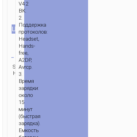
V4.2
BK.
2.
Поддержка
ЦВЕТ
протоколов:
Headset,
Hands-
Очистить
free,
A2DP,
ГЛАВНАЯ
/
ЗВУК
/
НАУШНИКИ
/
ГАРНИТУРЫ
/ БЕСПРОВОДН
SKU:
Категория:
Avrcp.
ОТПРАВИТЬ
ГАРНИТУРА
Н/Д
Гарнитуры
ЗАПРОС
3.
“E48
Время
SUPERIOR”
зарядки:
НАУШНИК
около
С
15
МИКРОФОНОМ
минут
(быстрая
зарядка).
Емкость