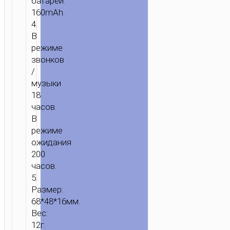
батареи:
160mAh.
4.
В
режиме
звонков
/
музыки
18
часов.
В
режиме
ожидания
200
часов.
5.
Размер:
68*48*16мм.
Вес:
12г.