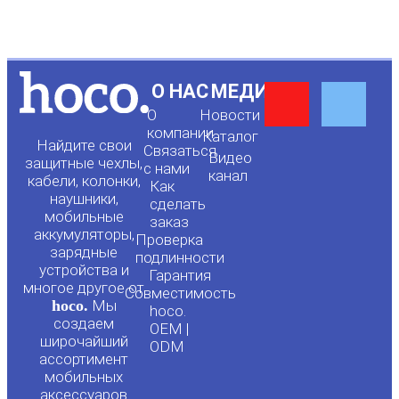
Y
F
О НАС
МЕДИА
О
Новости
o
a
компании
Каталог
Найдите свои
Связаться
Видео
защитные чехлы,
с нами
канал
u
c
кабели, колонки,
Как
наушники,
сделать
мобильные
t
e
заказ
аккумуляторы,
Проверка
зарядные
подлинности
u
b
устройства и
Гарантия
многое другое от
Совместимость
hoco.
Мы
b
o
hoco.
создаем
OEM |
широчайший
ODM
e
o
ассортимент
мобильных
аксессуаров