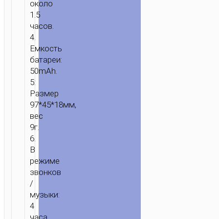
около
1.5
часов.
4.
Емкость
батареи:
ГЛАВНАЯ
/
ЗВУК
/
НАУШНИКИ
/
ГАРНИТУРЫ
/ БЕСПРОВОДН
50mAh.
ГАРНИТУРА
5:
“S7
Размер
DELIGHT”
97*45*18мм,
НАУШНИК
вес
9г.
С
6.
МИКРОФОНОМ
В
режиме
звонков
/
музыки:
4
часа.