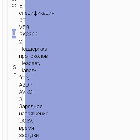
ожидания.
BT
спецификация:
BT
V5.0
ЦВЕТ
BK3266.
2.
Очистить
Поддержка
протоколов
Категории:
Headset,
SKU:
hoco.
ОТПРАВИТЬ
Hands-
Н/Д
Selected
,
ЗАПРОС
free,
Гарнитуры
A2DP,
AVRCP.
3.
Зарядное
напряжение
DC5V,
время
зарядки