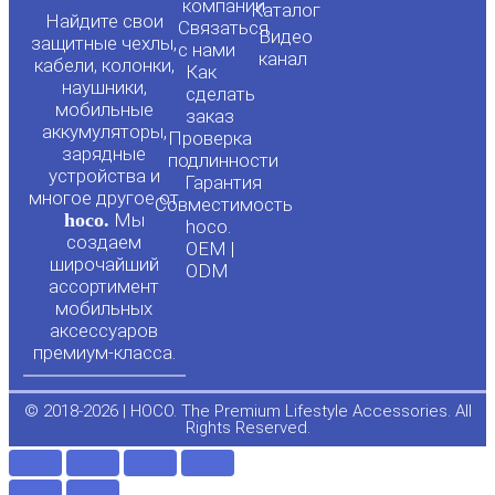
o
a
компании
Каталог
Найдите свои
Связаться
Видео
защитные чехлы,
с нами
канал
u
c
кабели, колонки,
Как
наушники,
сделать
мобильные
t
e
заказ
аккумуляторы,
Проверка
зарядные
подлинности
u
b
устройства и
Гарантия
многое другое от
Совместимость
hoco.
Мы
b
o
hoco.
создаем
OEM |
широчайший
ODM
e
o
ассортимент
мобильных
аксессуаров
k
премиум-класса.
-
© 2018-2026 | HOCO. The Premium Lifestyle Accessories. All
Rights Reserved.
f