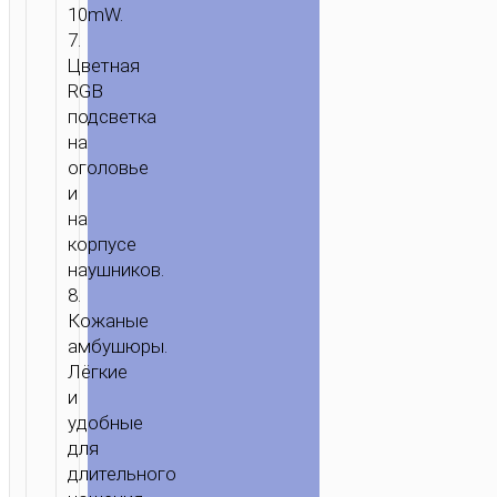
PLUS
10mW.
RICH”
7.
7.1
Цветная
USB
RGB
ИГРОВЫЕ
подсветка
на
оголовье
и
на
корпусе
наушников.
8.
Кожаные
амбушюры.
Лёгкие
и
удобные
для
длительного