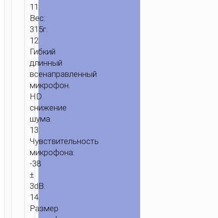
11.
Вес:
315г.
12.
Гибкий
длинный
всенаправленный
микрофон.
HD
снижение
шума.
13.
Чувствительность
микрофона:
-38
±
3dB.
14.
Размер