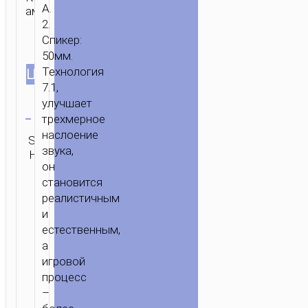
A.
амбушюры.
2.
Спикер:
50мм.
Технология
ЦВЕТ
7.1,
улучшает
Очистить
трехмерное
Категория:
наслоение
SKU:
ОТПРАВИТЬ
Проводные
звука,
Н/Д
ЗАПРОС
наушники
он
становится
реалистичным
и
естественным,
а
игровой
процесс
–