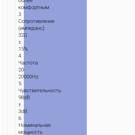
более
комфортным.
3.
Сопротивление
(импеданс):
32Ω
±
15%.
4.
Частота:
20-
20000Hz.
5.
Чувствительность:
98dB
±
3dB.
ГЛАВНАЯ
/
ЗВУК
/
НАУШНИКИ
/
ПРОВОДНЫЕ
6.
НАУШНИКИ
/ НАУШНИКИ
Номинальная
“W109
мощность: