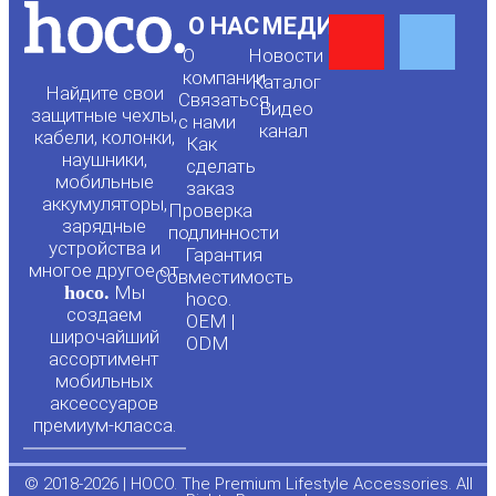
Y
F
О НАС
МЕДИА
О
Новости
o
a
компании
Каталог
Найдите свои
Связаться
Видео
защитные чехлы,
с нами
канал
u
c
кабели, колонки,
Как
наушники,
сделать
мобильные
t
e
заказ
аккумуляторы,
Проверка
зарядные
подлинности
u
b
устройства и
Гарантия
многое другое от
Совместимость
hoco.
Мы
b
o
hoco.
создаем
OEM |
широчайший
ODM
e
o
ассортимент
мобильных
аксессуаров
k
премиум-класса.
-
© 2018-2026 | HOCO. The Premium Lifestyle Accessories. All