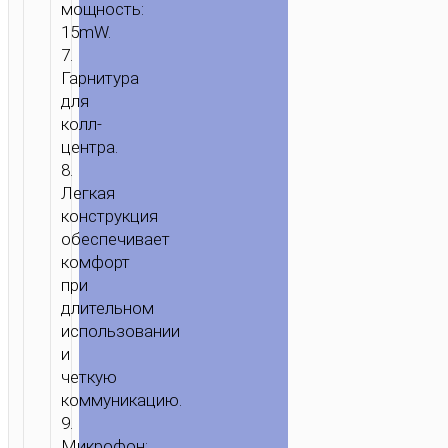
мощность:
15mW.
7.
Гарнитура
ГЛАВНАЯ
/
ЗВУК
/
НАУШНИКИ
/
ПРОВОДНЫЕ
для
НАУШНИКИ
/ НАУШНИКИ
колл-
“W112
центра.
PURE”
8.
ДЛЯ
Легкая
КОЛЛ-
конструкция
ЦЕНТРА
обеспечивает
комфорт
при
длительном
использовании
и
четкую
коммуникацию.
9.
Микрофон: