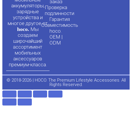
t
e
заказ
аккумуляторы,
Проверка
зарядные
подлинности
u
b
устройства и
Гарантия
многое другое от
Совместимость
hoco.
Мы
b
o
hoco.
создаем
OEM |
широчайший
ODM
e
o
ассортимент
мобильных
аксессуаров
k
премиум-класса.
-
© 2018-2026 | HOCO. The Premium Lifestyle Accessories. All
Rights Reserved.
f