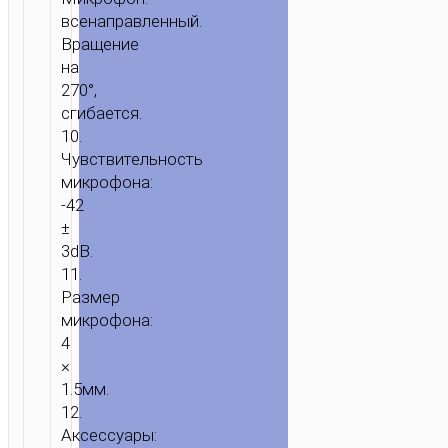
всенаправленный.
Вращение
на
270°,
сгибается.
10.
Чувствительность
микрофона:
-42
±
3dB.
11.
Размер
микрофона:
4
×
1.5мм.
12.
Аксессуары: