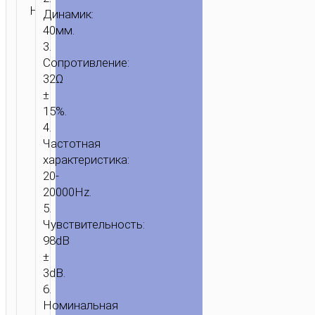
Проводные
Н/Д
ЗАПРОС
Динамик:
наушники
40мм.
3.
Сопротивление:
32Ω
±
15%.
4.
Частотная
характеристика:
20-
20000Hz.
5.
Чувствительность:
98dB
±
3dB.
6.
Номинальная