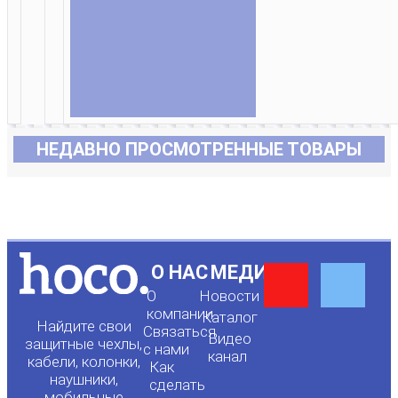
НЕДАВНО ПРОСМОТРЕННЫЕ ТОВАРЫ
Y
F
О НАС
МЕДИА
О
Новости
o
a
компании
Каталог
Найдите свои
Связаться
Видео
защитные чехлы,
с нами
канал
u
c
кабели, колонки,
Как
наушники,
сделать
мобильные