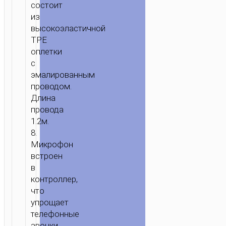
состоит
из
высокоэластичной
TPE
оплетки
с
эмалированным
проводом.
Длина
провода
1.2м.
8.
Микрофон
встроен
в
контроллер,
что
упрощает
телефонные
звонки.