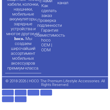
с нами
канал
u
c
кабели, колонки,
Как
наушники,
сделать
мобильные
t
e
заказ
аккумуляторы,
Проверка
зарядные
подлинности
u
b
устройства и
Гарантия
многое другое от
Совместимость
hoco.
Мы
b
o
hoco.
создаем
OEM |
широчайший
ODM
e
o
ассортимент
мобильных
аксессуаров
k
премиум-класса.
-
© 2018-2026 | HOCO. The Premium Lifestyle Accessories. All
Rights Reserved.
f