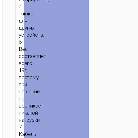
а
также
для
других
ГЛАВНАЯ
/
ЗВУК
/
НАУШНИКИ
/
ПРОВОДНЫЕ
устройств.
НАУШНИКИ
/ ПРОВОДНЫЕ
6.
НАУШНИКИ
Вес
3.5ММ
составляет
“M43
всего
CERAMIC”
19г,
поэтому
С
при
МИКРОФОНОМ
ношении
не
возникает
никакой
нагрузки.
7.
Кабель