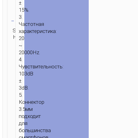
±
15%.
Очистить
3.
Частотная
Категория:
SKU:
Бренд:
характеристика:
ОТПРАВИТЬ
Проводные
Н/Д
hoco
ЗАПРОС
20
наушники
~
20000Hz.
4.
Чувствительность:
103dB
±
3dB.
5.
Коннектор
3.5мм
подходит
для
большинства
смартфонов,