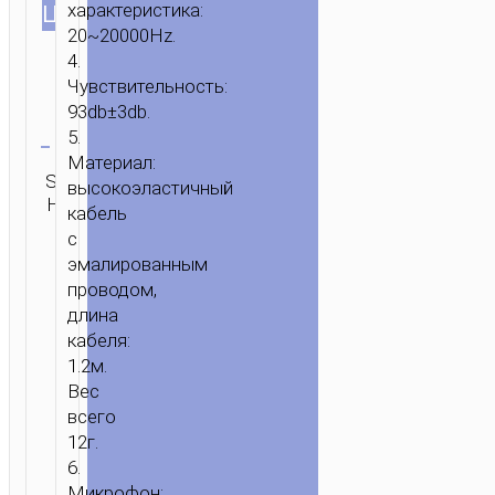
характеристика:
ЦВЕТ
20~20000Hz.
4.
ГЛАВНАЯ
/
ЗВУК
/
НАУШНИКИ
/
ПРОВОДНЫЕ
Чувствительность:
НАУШНИКИ
/ ПРОВОДНЫЕ
93db±3db.
НАУШНИКИ
Очистить
5.
3.5ММ
Материал:
Категория:
«M51
SKU:
Бренд:
ОТПРАВИТЬ
высокоэластичный
Проводные
PROPER
Н/Д
hoco
ЗАПРОС
кабель
наушники
SOUND»
с
С
эмалированным
МИКРОФОНОМ
проводом,
длина
кабеля:
1.2м.
Вес
всего
12г.
6.
Микрофон: