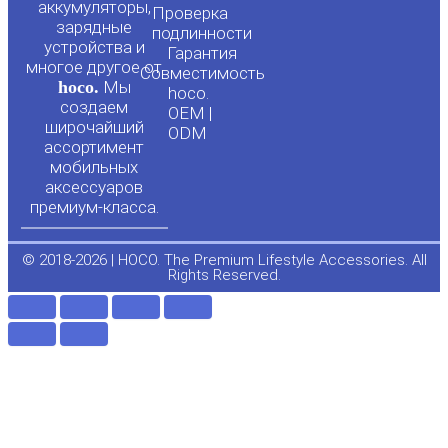
t
e
аккумуляторы,
Проверка
зарядные
подлинности
u
b
устройства и
Гарантия
многое другое от
Совместимость
hoco.
Мы
b
o
hoco.
создаем
OEM |
широчайший
ODM
e
o
ассортимент
мобильных
аксессуаров
k
премиум-класса.
-
© 2018-2026 | HOCO. The Premium Lifestyle Accessories. All
Rights Reserved.
f