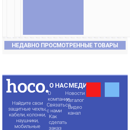
НЕДАВНО ПРОСМОТРЕННЫЕ ТОВАРЫ
Y
F
О НАС
МЕДИА
О
Новости
o
a
компании
Каталог
Найдите свои
Связаться
Видео
защитные чехлы,
с нами
канал
u
c
кабели, колонки,
Как
наушники,
сделать
мобильные
заказ