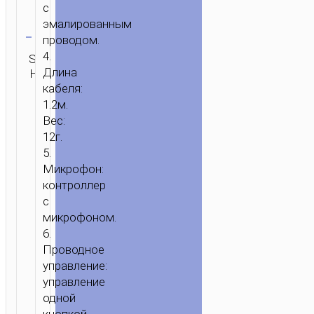
НАУШНИКИ
с
“M59
Очистить
эмалированным
MAGNIFICENT”
проводом.
Категория:
С
4.
SKU:
ОТПРАВИТЬ
Проводные
МИКРОФОНОМ
Длина
Н/Д
ЗАПРОС
наушники
кабеля:
1.2м.
Вес:
12г.
5.
Микрофон:
контроллер
с
микрофоном.
6.
Проводное
управление:
управление
одной