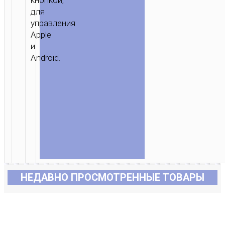
кнопкой,
для
управления
Apple
и
Android.
НЕДАВНО ПРОСМОТРЕННЫЕ ТОВАРЫ