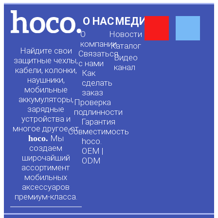
Y
F
О НАС
МЕДИА
О
Новости
o
a
компании
Каталог
Найдите свои
Связаться
Видео
защитные чехлы,
с нами
канал
u
c
кабели, колонки,
Как
наушники,
сделать
мобильные
t
e
заказ
аккумуляторы,
Проверка
зарядные
подлинности
u
b
устройства и
Гарантия
многое другое от
Совместимость
hoco.
Мы
b
o
hoco.
создаем
OEM |
широчайший
ODM
e
o
ассортимент
мобильных
аксессуаров
k
премиум-класса.