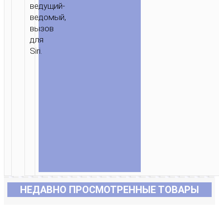
ведущий-
ведомый,
вызов
для
Siri.
НЕДАВНО ПРОСМОТРЕННЫЕ ТОВАРЫ