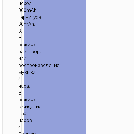
чехол
ГАРНИТУРА
300mAh,
“EW22
гарнитура
CANTANTE”
30mAh.
TWS
3.
ENC
В
режиме
разговора
или
воспроизведения
музыки:
4
часа.
В
режиме
ожидания:
150
часов.
4.