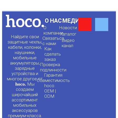
Y
F
О НАС
МЕДИА
О
Новости
o
a
компании
Каталог
Найдите свои
Связаться
Видео
защитные чехлы,
с нами
канал
u
c
кабели, колонки,
Как
наушники,
сделать
мобильные
t
e
заказ
аккумуляторы,
Проверка
зарядные
подлинности
u
b
устройства и
Гарантия
многое другое от
Совместимость
hoco.
Мы
b
o
hoco.
создаем
OEM |
широчайший
ODM
e
o
ассортимент
мобильных
аксессуаров
k
премиум-класса.