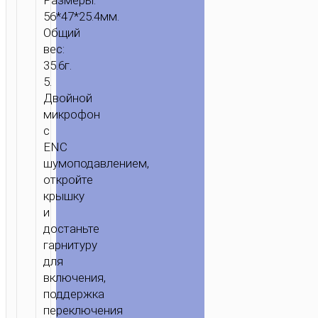
Размеры:
56*47*25.4мм.
Общий
вес:
35.6г.
5.
Двойной
микрофон
с
ENC
шумоподавлением,
откройте
крышку
и
достаньте
гарнитуру
для
включения,
поддержка
переключения