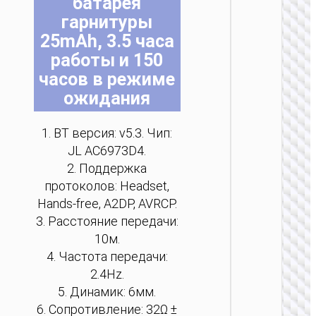
батарея
н
н
н
н
н
н
гарнитуры
с
с
с
с
с
с
25mAh, 3.5 часа
т
т
т
т
т
т
работы и 150
часов в режиме
ожидания
TW
1. BT версия: v5.3. Чип:
НАУШН
JL AC6973D4.
2. Поддержка
Беспро
гарни
протоколов: Headset,
“EA9 C
Hands-free, A2DP, AVRCP.
sound”
3. Расстояние передачи:
кли
10м.
4. Частота передачи:
2.4Hz.
5. Динамик: 6мм.
6. Сопротивление: 32Ω ±