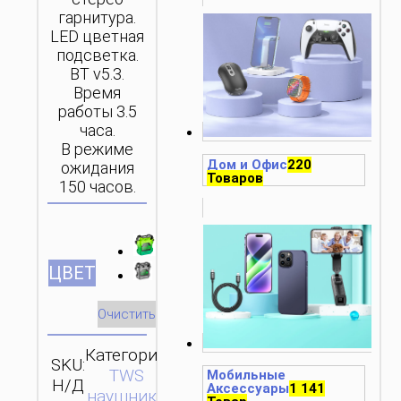
гарнитура.
LED цветная
подсветка.
BT v5.3.
Время
работы 3.5
часа.
В режиме
Дом и Офис
220
ожидания
Товаров
150 часов.
ЦВЕТ
Очистить
Категория:
SKU:
ОТПРАВИТЬ
TWS
Мобильные
Н/Д
ЗАПРОС
Аксессуары
1 141
наушники