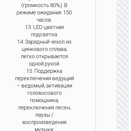
(громкость 80%). В
режиме ожидания: 150
часов.
13. LED цветная
подсветка.
14. Зарядный чехол из
цинкового сплава,
легко открывается
одной рукой.
15. Поддержка
переключения ведущий
– ведомый, активации
головосового
помощника,
TW
переключения песен,
НАУШН
паузы /
Беспро
воспроизведения
гарни
музыки.
“EQ