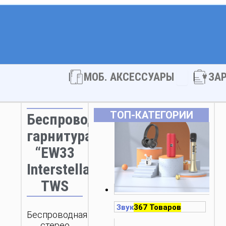
Open МОБ. 
МОБ. АКСЕССУАРЫ
ЗА
ТОП‑КАТЕГОРИИ
Беспроводная
гарнитура
“EW33
Interstellar”
TWS
Звук
367 Товаров
Беспроводная
стерео