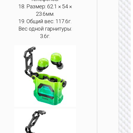
18. Размер: 62.1 × 54 ×
23.6мм.
19. Общий вес: 117.6г.
TW
НАУШН
Вес одной гарнитуры:
3.6г.
Беспро
гарни
“EQ23 
Duke II
ANC +