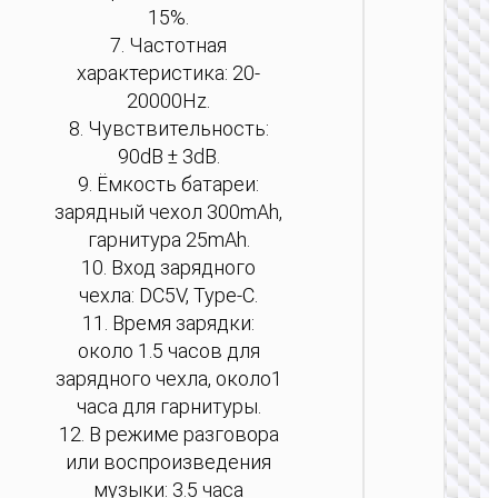
15%.
7. Частотная
характеристика: 20-
20000Hz.
8. Чувствительность:
90dB ± 3dB.
9. Ёмкость батареи:
зарядный чехол 300mAh,
гарнитура 25mAh.
10. Вход зарядного
чехла: DC5V, Type-C.
TW
11. Время зарядки:
НАУШН
около 1.5 часов для
Беспро
зарядного чехла, около1
гарни
“EA7 Su
часа для гарнитуры.
OWS 
12. В режиме разговора
ANC +
или воспроизведения
музыки: 3.5 часа