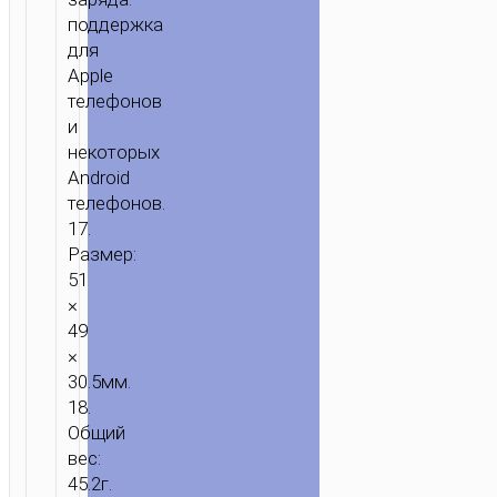
поддержка
для
Apple
телефонов
и
некоторых
Android
телефонов.
17.
Размер:
51
×
49
×
30.5мм.
18.
Общий
вес:
45.2г.