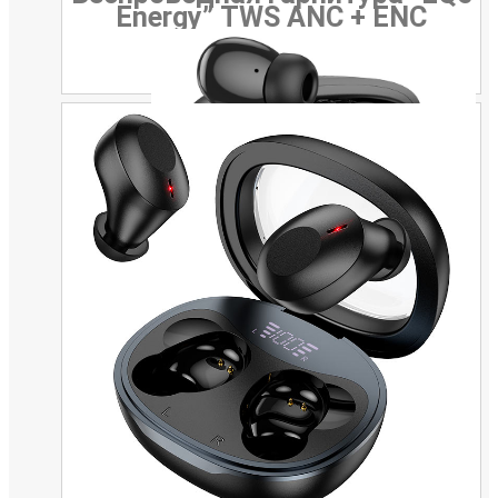
Energy” TWS ANC + ENC