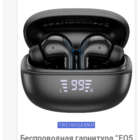
TWS НАУШНИКИ
Беспроводная гарнитура “EQ5