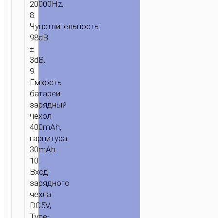
20000Hz.
8.
Чувствительность:
98dB
±
3dB.
9.
Ёмкость
батареи:
зарядный
чехол
400mAh,
гарнитура
30mAh.
10.
Вход
зарядного
чехла:
DC5V,
Type-