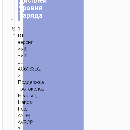
дисплей
уровня
Очистить
заряда
Категория:
1.
SKU:
ОТПРАВИТЬ
TWS
Н/Д
ЗАПРОС
BT
наушники
версия:
v5.3.
Чип:
JL
AC6983D2.
2.
Поддержка
протоколов:
Headset,
Hands-
free,
A2DP,
AVRCP.
3.