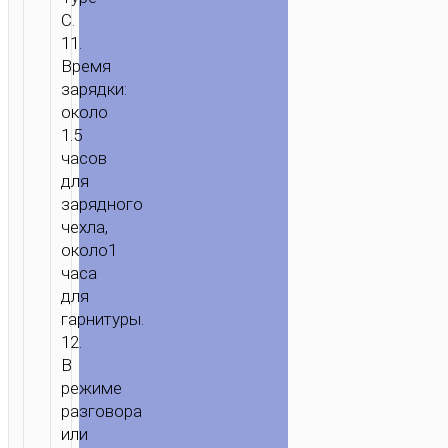
C.
11.
Время
зарядки:
около
1.5
часов
для
зарядного
ГЛАВНАЯ
/
ЗВУК
/
НАУШНИКИ
/
TWS
чехла,
НАУШНИКИ
/ БЕСПРОВОДНАЯ
около1
ГАРНИТУРА
часа
“EW36
для
DELICATE”
гарнитуры.
TWS
12.
В
режиме
разговора
или