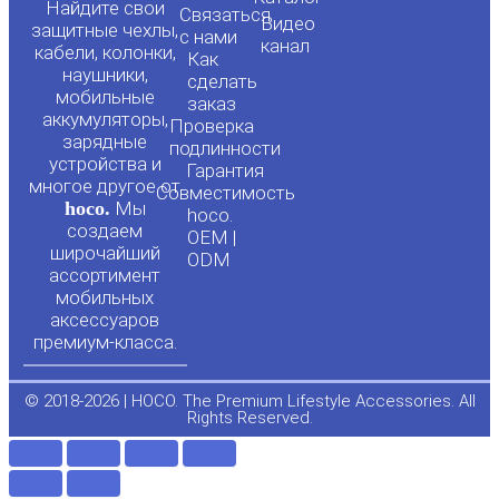
o
a
Найдите свои
Связаться
Видео
защитные чехлы,
с нами
канал
u
c
кабели, колонки,
Как
наушники,
сделать
мобильные
t
e
заказ
аккумуляторы,
Проверка
зарядные
подлинности
u
b
устройства и
Гарантия
многое другое от
Совместимость
hoco.
Мы
b
o
hoco.
создаем
OEM |
широчайший
ODM
e
o
ассортимент
мобильных
аксессуаров
k
премиум-класса.
-
© 2018-2026 | HOCO. The Premium Lifestyle Accessories. All
Rights Reserved.
f