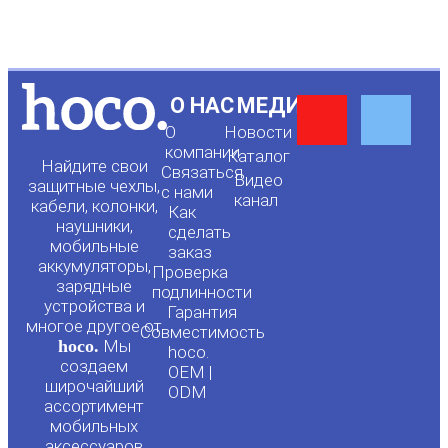
Y
F
О НАС
МЕДИА
О
Новости
o
a
компании
Каталог
Найдите свои
Связаться
Видео
защитные чехлы,
с нами
канал
u
c
кабели, колонки,
Как
наушники,
сделать
мобильные
t
e
заказ
аккумуляторы,
Проверка
зарядные
подлинности
u
b
устройства и
Гарантия
многое другое от
Совместимость
hoco.
Мы
b
o
hoco.
создаем
OEM |
широчайший
ODM
e
o
ассортимент
мобильных
аксессуаров