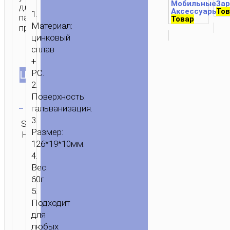
Мобильные
За
для
Аксессуары
Тов
1 
1.
панели
Товар
Материал:
приборов.
цинковый
сплав
+
PC.
ЦВЕТ
2.
Поверхность:
Очистить
гальванизация.
ГЛАВНАЯ
/
МОБИЛЬНЫЕ
3.
SKU:
Категория:
ОТПРАВИТЬ
АКСЕССУАРЫ
/
ДЛЯ
Размер:
Н/Д
Автотовары
ЗАПРОС
АВТОМОБИЛЯ
/
АВТОТОВАРЫ
/ ПАРКОВОЧНАЯ
126*19*10мм.
АВТОВИЗИТКА
4.
“PH41
Вес:
PROMISE”
60г.
5.
Подходит
для
любых