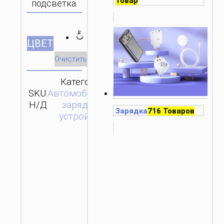
Товар
подсветка.
ЦВЕТ
Очистить
Категория:
SKU:
Автомобильные
ОТПРАВИТЬ
Н/Д
зарядные
ЗАПРОС
Зарядка
716 Товаров
устройства