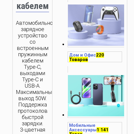
кабелем
Автомобильное
зарядное
устройство
со
встроенным
пружинным
Дом и Офис
220
Товаров
кабелем
Type-C,
выходами
Type-C и
USB-A.
Максимальный
выход 50W.
Поддержка
протоколов
быстрой
зарядки.
Мобильные
3-цветная
Аксессуары
1 141