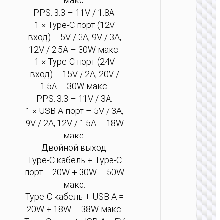
макс.
PPS: 3.3 – 11V / 1.8A.
1 × Type-C порт (12V
вход) – 5V / 3A, 9V / 3A,
12V / 2.5A – 30W макс.
1 × Type-C порт (24V
вход) – 15V / 2A, 20V /
1.5A – 30W макс.
PPS: 3.3 – 11V / 3A.
1 × USB-A порт – 5V / 3A,
9V / 2A, 12V / 1.5A – 18W
макс.
Двойной выход:
Type-C кабель + Type-C
порт = 20W + 30W – 50W
макс.
АВТОМО
Type-C кабель + USB-A =
ЗАРЯ
20W + 18W – 38W макс.
УСТРО