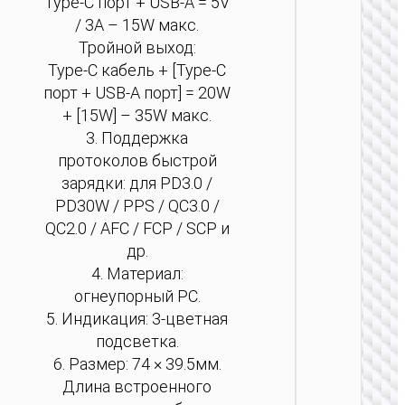
Type-C порт + USB-A = 5V
Автомо
/ 3A – 15W макс.
заря
Тройной выход:
устро
Type-C кабель + [Type-C
“Z59A
96W + 
порт + USB-A порт] = 20W
прикур
+ [15W] – 35W макс.
3. Поддержка
протоколов быстрой
зарядки: для PD3.0 /
PD30W / PPS / QC3.0 /
QC2.0 / AFC / FCP / SCP и
др.
4. Материал:
огнеупорный PC.
5. Индикация: 3-цветная
подсветка.
6. Размер: 74 × 39.5мм.
Длина встроенного