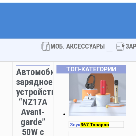
Open МОБ. 
МОБ. АКСЕССУАРЫ
ЗА
ТОП‑КАТЕГОРИИ
Автомобильное
зарядное
устройство
“NZ17A
Avant-
garde”
Звук
367 Товаров
50W с