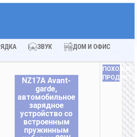
АКСЕССУАРЫ
Open ЗАРЯДКА
Open ЗВУК
Open ДОМ
РЯДКА
ЗВУК
ДОМ И ОФИС
ПОХОЖИЕ
ПРОДУКТ
NZ17A Avant-
garde,
автомобильное
зарядное
устройство со
встроенным
пружинным