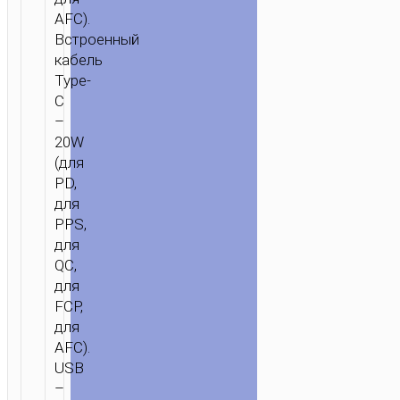
AFC).
Встроенный
кабель
Type-
C
ГЛАВНАЯ
/
МОБИЛЬНЫЕ
–
АКСЕССУАРЫ
/
ДЛЯ
20W
АВТОМОБИЛЯ
/
АВТОМОБИЛЬНЫЕ
(для
ЗАРЯДНЫЕ
PD,
УСТРОЙСТВА
/ АВТОМОБИЛЬНОЕ
для
ЗАРЯДНОЕ
PPS,
УСТРОЙСТВО
для
“NZ7”
QC,
PD20W
для
+
FCP,
QC3.0
для
СО
AFC).
USB
ВСТРОЕННЫМ
–
КАБЕЛЕМ