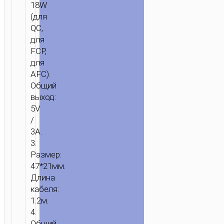
18W
(для
QC,
для
FCP,
для
AFC).
Общий
выход:
5V
/
3A.
3.
Размер:
47*21мм.
Длина
кабеля:
1.2м.
4.
Общий