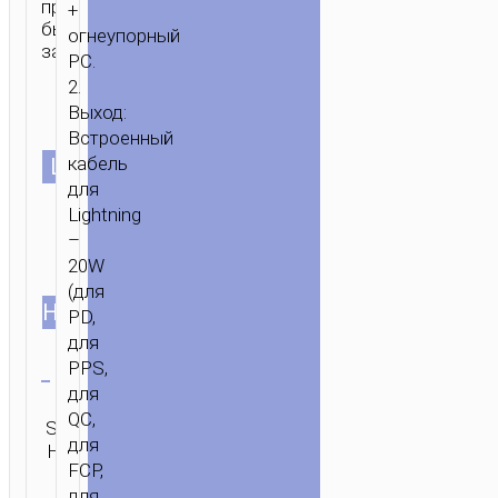
протоколов
+
быстрой
огнеупорный
зарядки.
PC.
2.
Выход:
Встроенный
кабель
ЦВЕТ
для
Lightning
–
20W
Встроен.
(для
провод
Встроен.
НАБОР
PD,
для
провод
для
Lightning
для
Очистить
PPS,
Type-C
для
Категория:
QC,
SKU:
Автомобильные
ОТПРАВИТЬ
для
Н/Д
зарядные
ЗАПРОС
FCP,
устройства
для