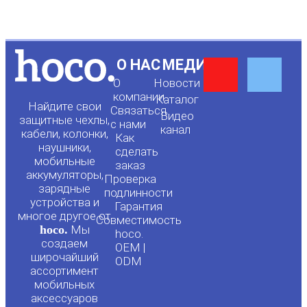
Y
F
О НАС
МЕДИА
О
Новости
o
a
компании
Каталог
Найдите свои
Связаться
Видео
защитные чехлы,
с нами
канал
u
c
кабели, колонки,
Как
наушники,
сделать
мобильные
t
e
заказ
аккумуляторы,
Проверка
зарядные
подлинности
u
b
устройства и
Гарантия
многое другое от
Совместимость
hoco.
Мы
b
o
hoco.
создаем
OEM |
широчайший
ODM
e
o
ассортимент
мобильных
аксессуаров