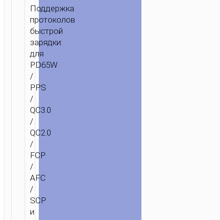
Поддержка
протоколов
быстрой
зарядки:
для
PD65W
/
PPS
/
QC3.0
/
QC2.0
/
FCP
/
AFC
/
SCP
и