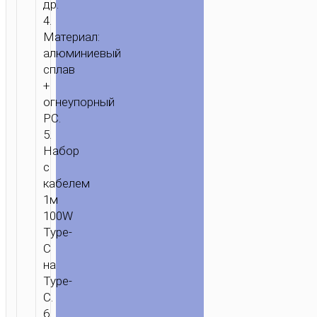
др.
4.
Материал:
алюминиевый
сплав
+
огнеупорный
PC.
5.
Набор
с
кабелем
1м
100W
Type-
C
на
Type-
C.
6.