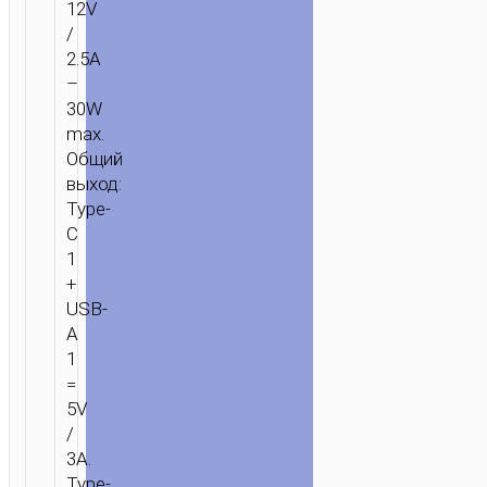
12V
АКСЕССУАРЫ
/
ДЛЯ
/
АВТОМОБИЛЯ
/
АВТОМОБИЛЬНЫЕ
2.5A
ЗАРЯДНЫЕ
–
УСТРОЙСТВА
/ АВТОМОБИЛЬНОЕ
30W
ЗАРЯДНОЕ
max.
УСТРОЙСТВО
Общий
“Z51
выход:
ESTABLISHER”
Type-
147W
C
1
+
USB-
A
1
=
5V
/
3A.
Type-