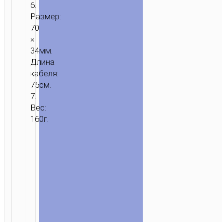
6.
Размер:
70
×
34мм.
Длина
кабеля:
75см.
7.
Вес:
160г.