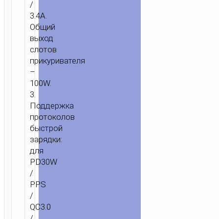
/
3.4A.
Общий
выход
слотов
прикуривателя
–
100W.
3.
Поддержка
протоколов
быстрой
зарядки:
для
PD30W
/
PPS
/
QC3.0
/