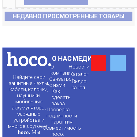
НЕДАВНО ПРОСМОТРЕННЫЕ ТОВАРЫ
Y
F
О НАС
МЕДИА
О
Новости
o
a
компании
Каталог
Найдите свои
Связаться
Видео
защитные чехлы,
с нами
канал
u
c
кабели, колонки,
Как
наушники,
сделать
мобильные
t
e
заказ
аккумуляторы,
Проверка
зарядные
подлинности
u
b
устройства и
Гарантия
многое другое от
Совместимость
hoco.
Мы
hoco.