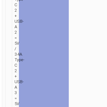
C
2
+
USB-
A
2
=
5V
/
3.4A.
Type-
C
2
+
USB-
A
3
=
5V