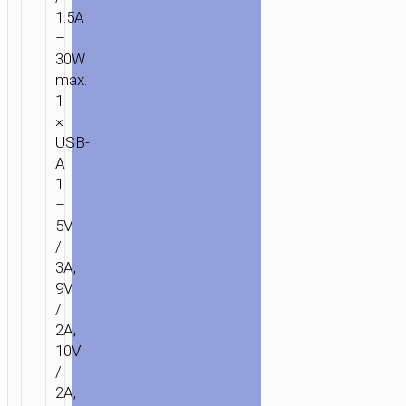
1.5A
–
30W
max.
1
×
USB-
A
1
–
5V
/
3A,
9V
/
2A,
10V
/
2A,
ГЛАВНАЯ
/
МОБИЛЬНЫЕ