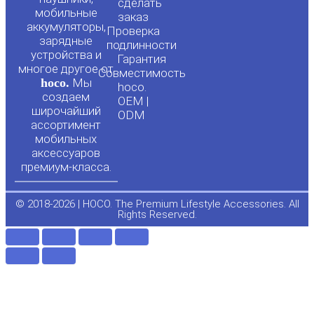
сделать
мобильные
t
e
заказ
аккумуляторы,
Проверка
зарядные
подлинности
u
b
устройства и
Гарантия
многое другое от
Совместимость
hoco.
Мы
b
o
hoco.
создаем
OEM |
широчайший
ODM
e
o
ассортимент
мобильных
аксессуаров
k
премиум-класса.
-
© 2018-2026 | HOCO. The Premium Lifestyle Accessories. All
Rights Reserved.
f