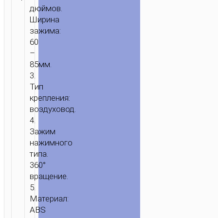
держатели
дюймов.
Ширина
зажима:
ГЛАВНАЯ
/
МОБИЛЬНЫЕ
60
АКСЕССУАРЫ
/
ДЛЯ
–
АВТОМОБИЛЯ
/
ПОДСТАВКИ-
85мм.
ДЕРЖАТЕЛИ
/ АВТОМОБИЛЬНЫЙ
3.
ДЕРЖАТЕЛЬ
Тип
“H18
крепления:
MIGHTY”
воздуховод.
ДЛЯ
4.
ВОЗДУХОВОДА
Зажим
нажимного
типа.
360°
вращение.
5.
Материал:
ABS