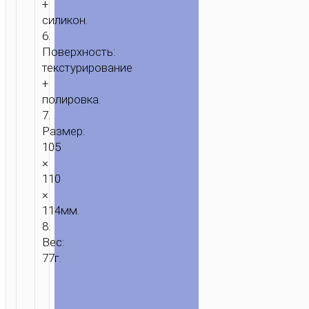
+
силикон.
6.
Поверхность:
текстурирование
+
полировка.
7.
Размер:
105
×
110
×
114мм.
8.
Вес:
77г.