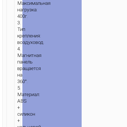
Максимальная
нагрузка:
400г.
3.
Тип
крепления:
воздуховод.
4.
Магнитная
панель
вращается
на
360°.
5.
Материал:
ABS
ГЛАВНАЯ
/
МОБИЛЬНЫЕ
+
АКСЕССУАРЫ
/
ДЛЯ
силикон
АВТОМОБИЛЯ
/
ПОДСТАВКИ-
+
ДЕРЖАТЕЛИ
/ АВТОМОБИЛЬНЫЙ