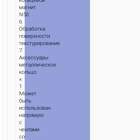
кольцевой
ДЕРЖАТЕЛЬ
магнит
“H40
N50.
CLIMBER”
6.
ДЛЯ
Обработка
ВОЗДУХОВОДА
поверхности:
текстурирование.
7.
Аксессуары:
металлическое
кольцо
×
1.
Может
быть
использован
напрямую
с
чехлами
со