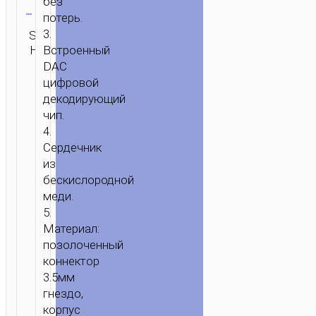
без
3.5ММ
потерь.
“UPA32D
3.
SKU:
Категория:
ОТПРАВИТЬ
CLEVER”
Встроенный
Н/Д
Адаптеры
ЗАПРОС
АУДИО
DAC
цифровой
КОНВЕРТЕР
декодирующий
чип.
4.
Сердечник
из
бескислородной
меди.
5.
Материал:
позолоченный
коннектор
3.5мм
гнездо,
корпус