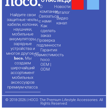
Y
F
О НАС
МЕДИА
О
Новости
o
a
компании
Каталог
Найдите свои
Связаться
Видео
защитные чехлы,
с нами
канал
u
c
кабели, колонки,
Как
наушники,
сделать
мобильные
t
e
заказ
аккумуляторы,
Проверка
зарядные
подлинности
u
b
устройства и
Гарантия
многое другое от
Совместимость
hoco.
Мы
b
o
hoco.
создаем
OEM |
широчайший
ODM
e
o
ассортимент
мобильных
аксессуаров
k
премиум-класса.
-
© 2018-2026 | HOCO. The Premium Lifestyle Accessories. All
Rights Reserved.