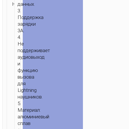
данных.
Н/Д
Адаптеры
ЗАПРОС
ГЛАВНАЯ
/
МОБИЛЬНЫЕ
3.
АКСЕССУАРЫ
/
КАБЕЛИ
/
АДАПТЕРЫ
/ АДАПТЕР
Поддержка
TYPE-
зарядки
C
3A.
ДЛЯ
4.
LIGHTNING
Не
“UA29”
поддерживает
аудиовыход
и
функцию
вызова
для
Lightning
наушников.
5.
Материал:
алюминиевый
сплав