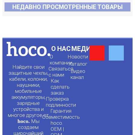
НЕДАВНО ПРОСМОТРЕННЫЕ ТОВАРЫ
Y
F
О НАС
МЕДИА
О
Новости
o
a
компании
Каталог
Найдите свои
Связаться
Видео
защитные чехлы,
с нами
канал
u
c
кабели, колонки,
Как
наушники,
сделать
мобильные
t
e
заказ
аккумуляторы,
Проверка
зарядные
подлинности
u
b
устройства и
Гарантия
многое другое от
Совместимость
hoco.
Мы
b
o
hoco.
создаем
OEM |
широчайший