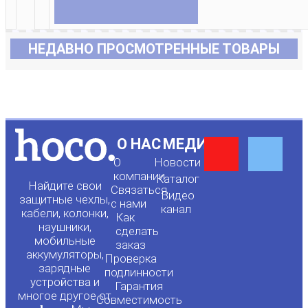
НЕДАВНО ПРОСМОТРЕННЫЕ ТОВАРЫ
Y
F
О НАС
МЕДИА
О
Новости
o
a
компании
Каталог
Найдите свои
Связаться
Видео
защитные чехлы,
с нами
канал
u
c
кабели, колонки,
Как
наушники,
сделать
мобильные
t
e
заказ
аккумуляторы,
Проверка
зарядные
подлинности
u
b
устройства и
Гарантия
многое другое от
Совместимость