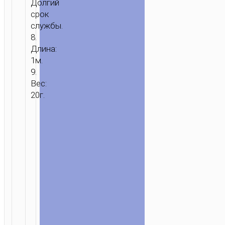
Долгий
срок
службы.
8.
Длина:
1м.
9.
Вес:
20г.