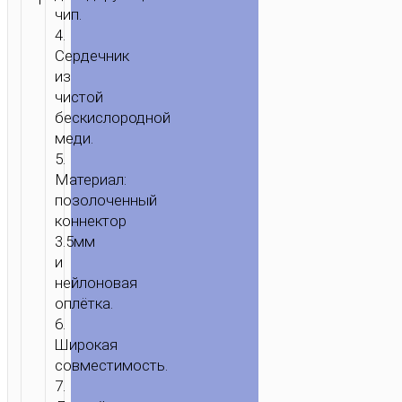
ЗАПРОС
кабели
,
чип.
Адаптеры
4.
Сердечник
из
чистой
бескислородной
меди.
5.
Материал:
позолоченный
коннектор
3.5мм
и
нейлоновая
оплётка.
6.
Широкая
совместимость.
7.