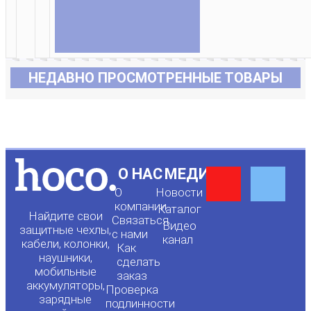
НЕДАВНО ПРОСМОТРЕННЫЕ ТОВАРЫ
Y
F
О НАС
МЕДИА
О
Новости
o
a
компании
Каталог
Найдите свои
Связаться
Видео
защитные чехлы,
с нами
канал
u
c
кабели, колонки,
Как
наушники,
сделать
мобильные
t
e
заказ
аккумуляторы,
Проверка
зарядные
подлинности