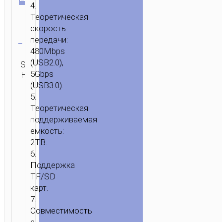
4.
ГЛАВНАЯ
/
МОБИЛЬНЫЕ
Теоретическая
АКСЕССУАРЫ
/
КАБЕЛИ
/
АДАПТЕРЫ
/ КАРД
скорость
Очистить
РИДЕР
передачи:
“HB20
480Mbps
Категории:
MINDFUL”
(USB2.0),
SKU:
Адаптеры
,
ОТПРАВИТЬ
2-
5Gbps
Н/Д
Хабы и
ЗАПРОС
В-1
органайзеры
(USB3.0).
USB2.0
5.
Теоретическая
/
поддерживаемая
USB3.0
емкость:
2TB.
6.
Поддержка
TF/SD
карт.
7.
Совместимость