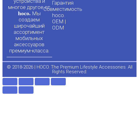
u
b
устройства и
Гарантия
многое другое от
Совместимость
hoco.
Мы
b
o
hoco.
создаем
OEM |
широчайший
ODM
e
o
ассортимент
мобильных
аксессуаров
k
премиум-класса.
-
© 2018-2026 | HOCO. The Premium Lifestyle Accessories. All
Rights Reserved.
f