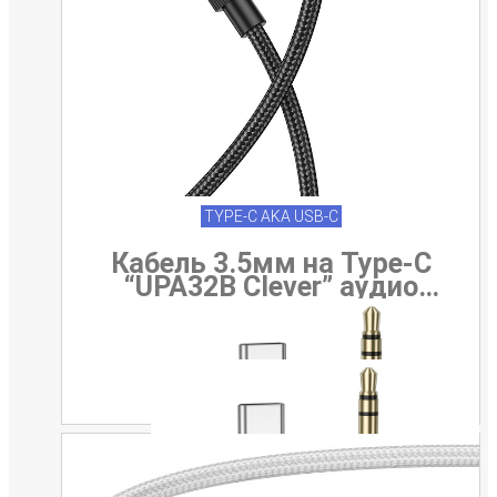
TYPE-C AKA USB-C
Кабель 3.5мм на Type-C
“UPA32B Clever” аудио
конвертер