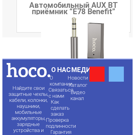
Автомобильный AUX BT
приёмник “E78 Benefit”
Y
F
О НАС
МЕДИА
О
Новости
o
a
компании
Каталог
Найдите свои
Связаться
Видео
защитные чехлы,
с нами
канал
u
c
кабели, колонки,
Как
наушники,
сделать
мобильные
t
e
заказ
аккумуляторы,
Проверка
зарядные
подлинности
u
b
устройства и
Гарантия