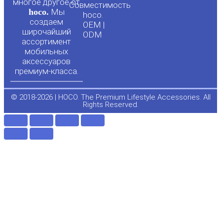
многое другое от
Совместимость
hoco.
Мы
b
o
hoco.
создаем
OEM |
широчайший
ODM
e
o
ассортимент
мобильных
аксессуаров
k
премиум-класса.
-
© 2018-2026 | HOCO. The Premium Lifestyle Accessories. All
Rights Reserved.
f