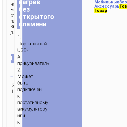
нагрев
Мобильные
За
нагрев.
Аксессуары
Тов
1 
без
Без
Товар
открытого
открытого
пламени.
пламени
30см
длина.
1.
Портативный
USB-
A
ЦВЕТ
прикуриватель.
2.
Очистить
Может
быть
SKU:
Категория:
ОТПРАВИТЬ
подключен
Н/Д
Адаптеры
ЗАПРОС
ГЛАВНАЯ
/
МОБИЛЬНЫЕ
к
АКСЕССУАРЫ
/
КАБЕЛИ
/
АДАПТЕРЫ
/ ПРИКУРИВАТЕЛЬ
портативному
USB-
аккумулятору
A
или
“UA30”
к