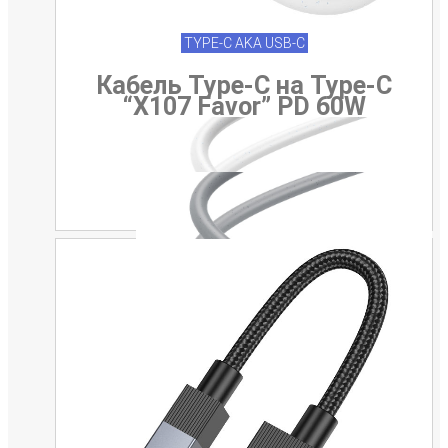
TYPE-C AKA USB-C
Кабель Type-C на Type-C
“X107 Favor” PD 60W