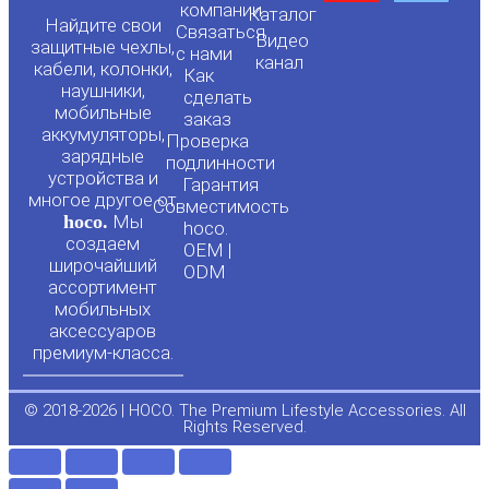
o
a
компании
Каталог
Найдите свои
Связаться
Видео
защитные чехлы,
с нами
канал
u
c
кабели, колонки,
Как
наушники,
сделать
мобильные
t
e
заказ
аккумуляторы,
Проверка
зарядные
подлинности
u
b
устройства и
Гарантия
многое другое от
Совместимость
hoco.
Мы
b
o
hoco.
создаем
OEM |
широчайший
ODM
e
o
ассортимент
мобильных
аксессуаров
k
премиум-класса.
-
© 2018-2026 | HOCO. The Premium Lifestyle Accessories. All
Rights Reserved.
f