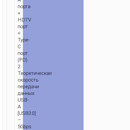
порта
+
HDTV
порт
+
Type-
C
порт
(PD).
2.
Теоретическая
скорость
передачи
данных:
USB-
A
[USB3.0]
–
5Gbps.