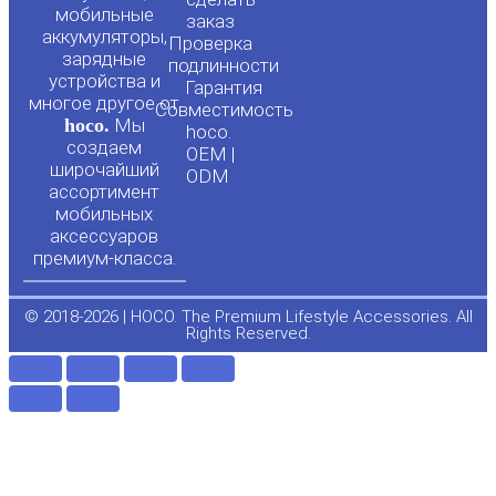
мобильные
t
e
заказ
аккумуляторы,
Проверка
зарядные
подлинности
u
b
устройства и
Гарантия
многое другое от
Совместимость
hoco.
Мы
b
o
hoco.
создаем
OEM |
широчайший
ODM
e
o
ассортимент
мобильных
аксессуаров
k
премиум-класса.
-
© 2018-2026 | HOCO. The Premium Lifestyle Accessories. All
Rights Reserved.
f