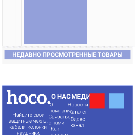
НЕДАВНО ПРОСМОТРЕННЫЕ ТОВАРЫ
Y
F
О НАС
МЕДИА
О
Новости
o
a
компании
Каталог
Найдите свои
Связаться
Видео
защитные чехлы,
с нами
канал
u
c
кабели, колонки,
Как
наушники,
сделать