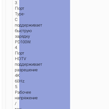
3.
Порт
Type-
ГЛАВНАЯ
/
МОБИЛЬНЫЕ
C
АКСЕССУАРЫ
/
КАБЕЛИ
/
ХАБЫ
поддерживает
И
быструю
ОРГАНАЙЗЕРЫ
/ TYPE-
зарядку
C
PD100W.
ХАБ
4.
“HB50
Порт
WOW”
HDTV
5-
поддерживает
В-1
разрешение
4K
60Hz.
5.
Рабочее
напряжение
/