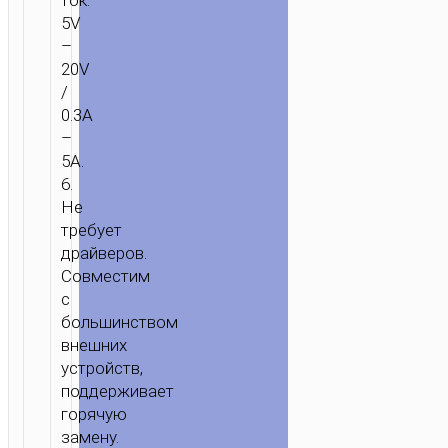
ток:
5V
–
20V
/
0.3A
–
5A.
6.
Не
требует
драйверов.
Совместим
с
большинством
внешних
устройств,
поддерживает
горячую
замену.