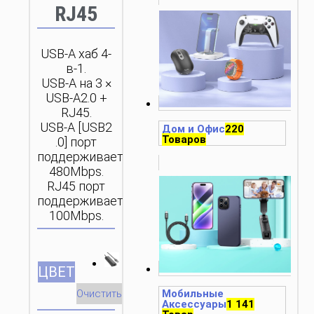
RJ45
USB-A хаб 4-
в-1.
USB-A на 3 ×
USB-A2.0 +
RJ45.
USB-A [USB2
Дом и Офис
220
Товаров
.0] порт
поддерживает
480Mbps.
RJ45 порт
поддерживает
100Mbps.
ЦВЕТ
Очистить
Мобильные
Аксессуары
1 141