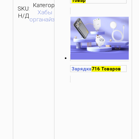
Товар
Категория:
SKU:
ОТПРАВИТЬ
Хабы и
Н/Д
ЗАПРОС
органайзеры
Зарядка
716 Товаров