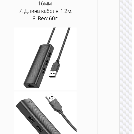
16мм.
7. Длина кабеля: 1.2м.
8. Вес: 60г.
ХАБЫ
ОРГАНАЙ
Type-C
“HB51 
6-в-