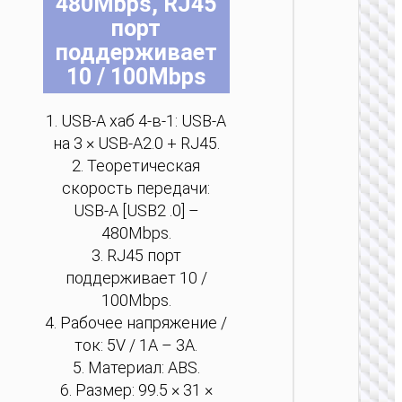
480Mbps, RJ45
н
н
н
н
н
порт
с
с
с
с
с
поддерживает
то
то
то
то
то
10 / 100Mbps
1. USB-A хаб 4-в-1: USB-A
ХАБЫ
на 3 × USB-A2.0 + RJ45.
ОРГАНАЙ
2. Теоретическая
скорость передачи:
Type-C
“HB52 
USB-A [USB2 .0] –
8-в-
480Mbps.
3. RJ45 порт
поддерживает 10 /
100Mbps.
4. Рабочее напряжение /
ток: 5V / 1A – 3A.
5. Материал: ABS.
6. Размер: 99.5 × 31 ×