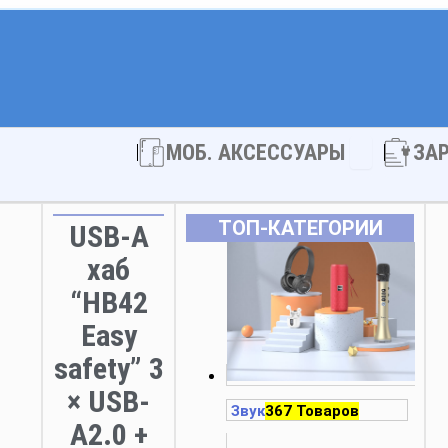
Open МОБ. 
МОБ. АКСЕССУАРЫ
ЗА
ТОП‑КАТЕГОРИИ
USB-A
хаб
“HB42
Easy
safety” 3
× USB-
Звук
367 Товаров
A2.0 +