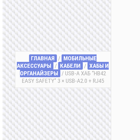
ГЛАВНАЯ
/
МОБИЛЬНЫЕ
АКСЕССУАРЫ
/
КАБЕЛИ
/
ХАБЫ И
ОРГАНАЙЗЕРЫ
/ USB-A ХАБ “HB42
EASY SAFETY” 3 × USB-A2.0 + RJ45