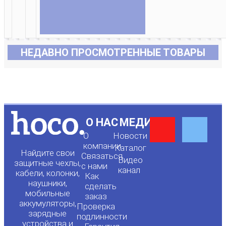
НЕДАВНО ПРОСМОТРЕННЫЕ ТОВАРЫ
Y
F
О НАС
МЕДИА
О
Новости
o
a
компании
Каталог
Найдите свои
Связаться
Видео
защитные чехлы,
с нами
канал
u
c
кабели, колонки,
Как
наушники,
сделать
мобильные
t
e
заказ
аккумуляторы,
Проверка
зарядные
подлинности
устройства и