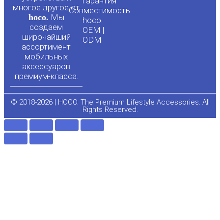
u
b
Гарантия
многое другое от
Совместимость
hoco.
Мы
b
o
hoco.
создаем
OEM |
широчайший
ODM
e
o
ассортимент
мобильных
аксессуаров
k
премиум-класса.
-
© 2018-2026 | HOCO. The Premium Lifestyle Accessories. All
Rights Reserved.
f