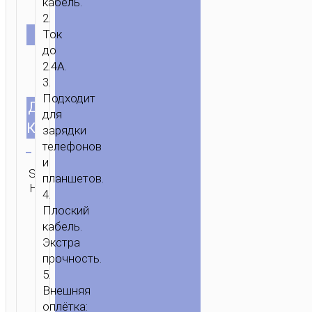
кабель.
2.
ЦВЕТ
Ток
ГЛАВНАЯ
/
МОБИЛЬНЫЕ
до
АКСЕССУАРЫ
/
КАБЕЛИ
/
LIGHTNING
/ КАБЕЛЬ
2.4A.
USB
3.
НА
Подходит
ДЛИНА
1.2м/3.94ft
IP
для
“U119
КАБЕЛЯ
зарядки
Очистить
MACHINE”
телефонов
и
SKU:
Категория:
ОТПРАВИТЬ
планшетов.
Н/Д
Lightning
ЗАПРОС
4.
Плоский
кабель.
Экстра
прочность.
5.
Внешняя
оплётка: