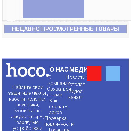
НЕДАВНО ПРОСМОТРЕННЫЕ ТОВАРЫ
Y
F
О НАС
МЕДИА
О
Новости
o
a
компании
Каталог
Найдите свои
Связаться
Видео
защитные чехлы,
с нами
канал
u
c
кабели, колонки,
Как
наушники,
сделать
мобильные
t
e
заказ
аккумуляторы,
Проверка
зарядные
подлинности
устройства и
Гарантия