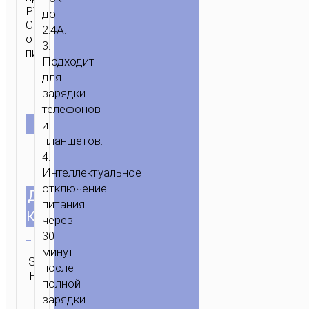
PVC.
до
Смарт
2.4A.
отключение
3.
питания.
Подходит
для
зарядки
телефонов
ЦВЕТ
и
планшетов.
4.
Интеллектуальное
отключение
ДЛИНА
1.2м/3.94ft
питания
КАБЕЛЯ
через
Очистить
30
минут
SKU:
Категория:
ОТПРАВИТЬ
после
Н/Д
Lightning
ЗАПРОС
полной
зарядки.