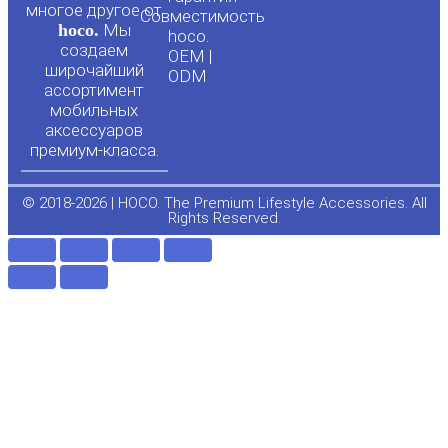
u
b
многое другое от
Совместимость
hoco.
Мы
b
o
hoco.
создаем
OEM |
широчайший
ODM
e
o
ассортимент
мобильных
аксессуаров
k
премиум-класса.
-
© 2018-2026 | HOCO. The Premium Lifestyle Accessories. All
Rights Reserved.
f