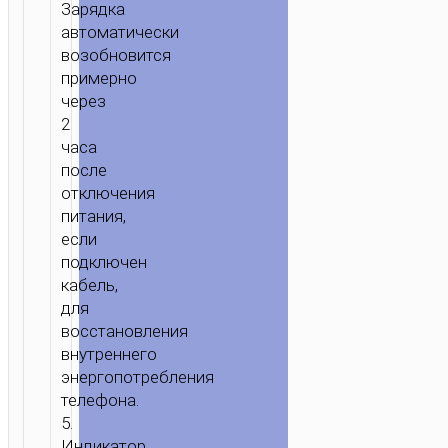
Зарядка
автоматически
ГЛАВНАЯ
/
МОБИЛЬНЫЕ
возобновится
АКСЕССУАРЫ
/
КАБЕЛИ
/
LIGHTNING
/ КАБЕЛЬ
примерно
USB
через
НА
2
IP
часа
“U120
после
TRANSPARENT
отключения
EXPLORE”
питания,
если
подключен
кабель,
для
восстановления
внутреннего
энергопотребления
телефона.
5.
Индикатор