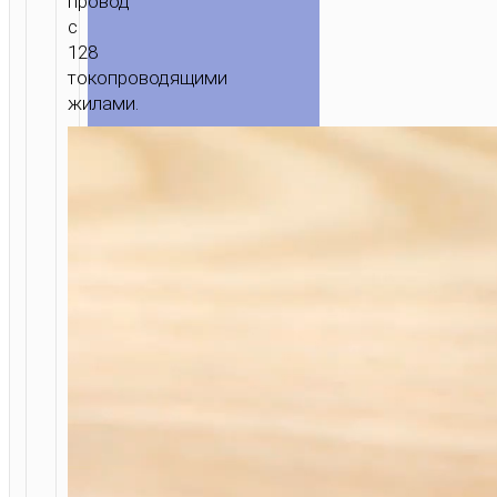
провод
с
128
токопроводящими
жилами.
ГЛАВНАЯ
/
МОБИЛЬНЫЕ
АКСЕССУАРЫ
/
КАБЕЛИ
/
LIGHTNING
/ КАБЕЛЬ
USB
НА
LIGHTNING
“X21
SILICONE”
ЗАРЯДКА
ПЕРЕДАЧА
ДАННЫХ