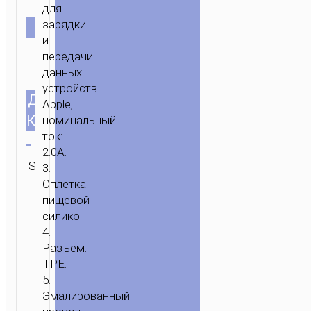
для
зарядки
ЦВЕТ
и
передачи
данных
устройств
ДЛИНА
1.0м/3.28ft
Apple,
КАБЕЛЯ
номинальный
Очистить
ток:
2.0A.
SKU:
Категория:
Бренд:
3.
ОТПРАВИТЬ
Н/Д
Lightning
hoco
ЗАПРОС
Оплетка:
пищевой
силикон.
4.
Разъем:
TPE.
5.
Эмалированный