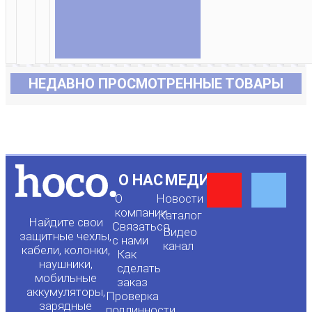
НЕДАВНО ПРОСМОТРЕННЫЕ ТОВАРЫ
Y
F
О НАС
МЕДИА
О
Новости
o
a
компании
Каталог
Найдите свои
Связаться
Видео
защитные чехлы,
с нами
канал
u
c
кабели, колонки,
Как
наушники,
сделать
мобильные
t
e
заказ
аккумуляторы,
Проверка
зарядные
подлинности