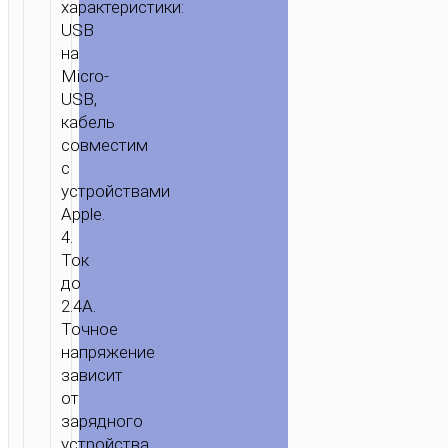
АКСЕССУАРЫ
/
КАБЕЛИ
/
MICRO-
характеристики:
USB
USB
/ КАБЕЛЬ
на
USB
Micro-
НА
USB,
MICRO-
кабель
USB
совместим
«U49
с
SUPERIOR
устройствами
SPEED»
Apple.
ЗАРЯДКА
4.
И
Ток
ПЕРЕДАЧА
до
ДАННЫХ
2.4A.
Точное
напряжение
зависит
от
зарядного
устройства