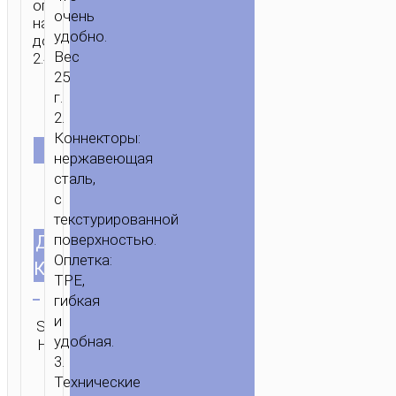
оплетка
очень
напряжение
удобно.
до
Вес
2.4A.
25
г.
2.
Коннекторы:
ЦВЕТ
нержавеющая
сталь,
с
текстурированной
поверхностью.
ДЛИНА
1.2м/3.94ft
Оплетка:
КАБЕЛЯ
TPE,
Очистить
гибкая
и
SKU:
Категория:
Бренд:
ОТПРАВИТЬ
удобная.
Н/Д
Micro-USB
hoco
ЗАПРОС
3.
ГЛАВНАЯ
/
МОБИЛЬНЫЕ
Технические