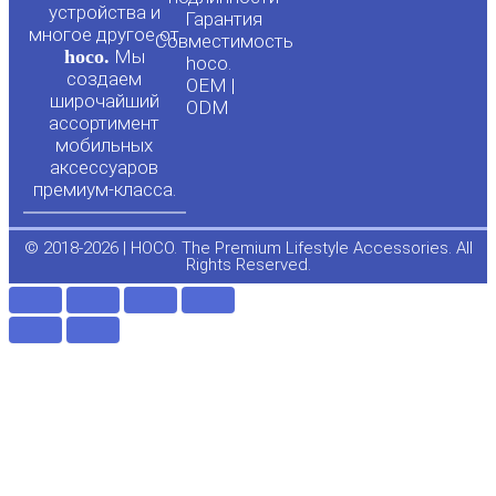
u
b
устройства и
Гарантия
многое другое от
Совместимость
hoco.
Мы
b
o
hoco.
создаем
OEM |
широчайший
ODM
e
o
ассортимент
мобильных
аксессуаров
k
премиум-класса.
-
© 2018-2026 | HOCO. The Premium Lifestyle Accessories. All
Rights Reserved.
f