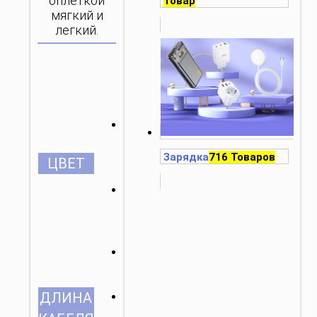
оплеткой
Товар
мягкий и
легкий.
Зарядка
716 Товаров
ЦВЕТ
1.2м/3.94ft
ДЛИНА