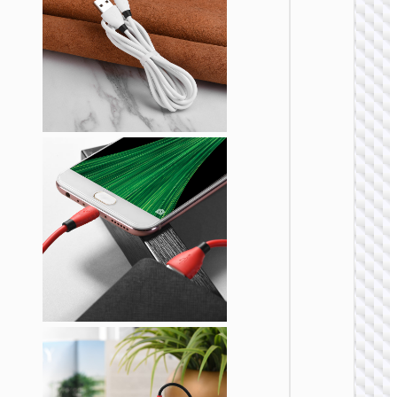
MICRO
USB
Кабел
Type-C 
Micro-
USB3.
“US10