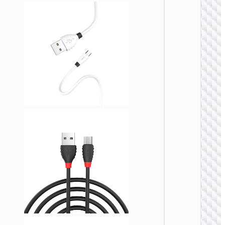
MICRO
USB
Кабел
USB н
Micro-
USB
“X109
Energy