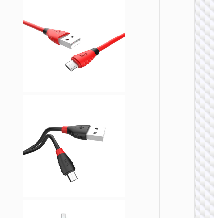
MICRO
USB
Кабел
USB н
Micro-
USB
“X108
Benefit