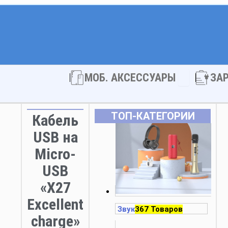
Open МОБ. 
МОБ. АКСЕССУАРЫ
ЗА
ТОП‑КАТЕГОРИИ
Кабель
USB на
Micro-
USB
«X27
Excellent
Звук
367 Товаров
charge»