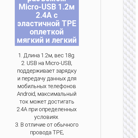
на
на
на
на
на
на
Micro-USB 1.2м
стр
стр
стр
стр
стр
стр
2.4A с
тов
тов
тов
тов
тов
тов
эластичной TPE
оплеткой
MICRO
мягкий и легкий
USB
Кабел
1. Длина 1.2м, вес 18g.
USB н
2. USB на Micro-USB,
Micro-
USB
поддерживает зарядку
“X113
и передачу данных для
Benefici
мобильных телефонов
Android, максимальный
ток может достигать
2.4А при определенных
условиях.
3. В отличие от обычного
провода TPE,