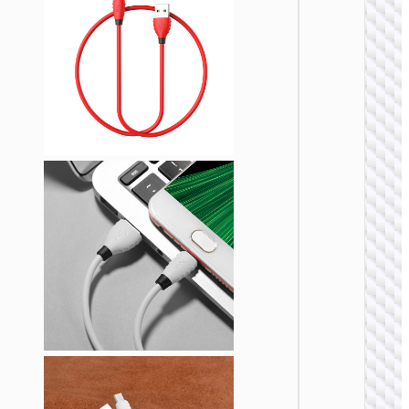
MICRO
USB
Кабел
USB н
Micro-
USB
“X107
Favor”