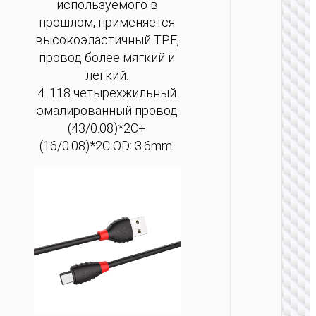
используемого в
прошлом, применяется
высокоэластичный TPE,
провод более мягкий и
легкий.
MICRO
4. 118 четырехжильный
USB
эмалированный провод
Кабел
(43/0.08)*2C+
USB н
(16/0.08)*2C OD: 3.6mm.
Micro-
USB
“X110
Honorifi