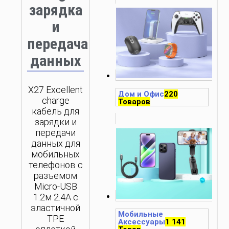
зарядка
и
передача
данных
X27 Excellent
Дом и Офис
220
charge
Товаров
кабель для
зарядки и
передачи
данных для
мобильных
телефонов с
разъемом
Micro-USB
1.2м 2.4A с
эластичной
Мобильные
TPE
Аксессуары
1 141