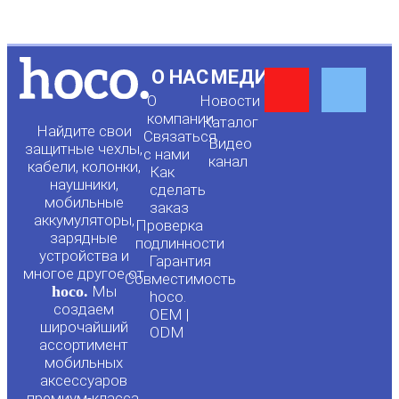
Y
F
О НАС
МЕДИА
О
Новости
o
a
компании
Каталог
Найдите свои
Связаться
Видео
защитные чехлы,
с нами
канал
u
c
кабели, колонки,
Как
наушники,
сделать
мобильные
t
e
заказ
аккумуляторы,
Проверка
зарядные
подлинности
u
b
устройства и
Гарантия
многое другое от
Совместимость
hoco.
Мы
b
o
hoco.
создаем
OEM |
широчайший
ODM
e
o
ассортимент
мобильных
аксессуаров
премиум-класса.