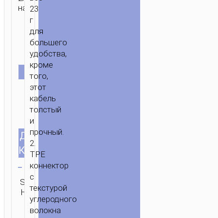
напряжение.
23
г
для
большего
удобства,
кроме
ЦВЕТ
того,
этот
кабель
толстый
и
прочный.
ДЛИНА
1.0м/3.28ft
2.
КАБЕЛЯ
TPE
Очистить
коннектор
с
SKU:
Категория:
Бренд:
ОТПРАВИТЬ
текстурой
Н/Д
Micro-USB
hoco
ЗАПРОС
углеродного
волокна