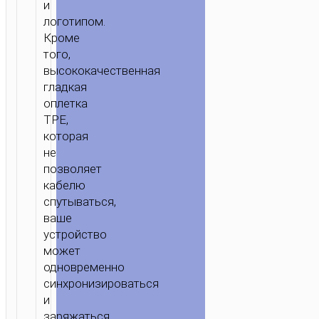
и
логотипом.
Кроме
того,
высококачественная
гладкая
ГЛАВНАЯ
/
МОБИЛЬНЫЕ
оплетка
АКСЕССУАРЫ
/
КАБЕЛИ
/
MICRO-
TPE,
USB
/ КАБЕЛЬ
которая
USB
не
НА
позволяет
MICRO-
кабелю
USB
спутываться,
“X29
ваше
SUPERIOR
устройство
STYLE”
может
ЗАРЯДКА
одновременно
ПЕРЕДАЧА
синхронизироваться
ДАННЫХ
и
заряжаться.