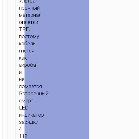
Ультра-
MICRO-
прочный
USB
материал
«X30
оплетки
STAR»
TPE,
ЗАРЯДКА
поэтому
ПЕРЕДАЧА
кабель
ДАННЫХ
гнется
как
акробат
и
не
ломается.
Встроенный
смарт
LED
индикатор
зарядки.
4.
118