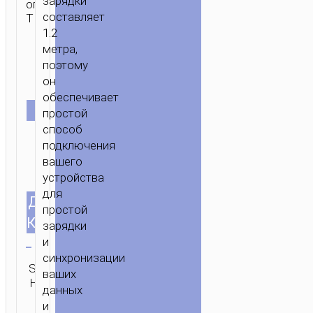
зарядки
оплеткой
составляет
TPE.
1.2
метра,
поэтому
он
обеспечивает
ЦВЕТ
простой
способ
подключения
вашего
устройства
для
ДЛИНА
1.2м/3.94ft
простой
КАБЕЛЯ
зарядки
Очистить
и
синхронизации
SKU:
Категория:
Бренд:
ОТПРАВИТЬ
ваших
Н/Д
Micro-USB
hoco
ЗАПРОС
данных
и