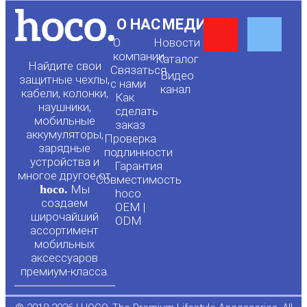
Y
F
О НАС
МЕДИА
О
Новости
o
a
компании
Каталог
Найдите свои
Связаться
Видео
защитные чехлы,
с нами
канал
u
c
кабели, колонки,
Как
наушники,
сделать
мобильные
t
e
заказ
аккумуляторы,
Проверка
зарядные
подлинности
u
b
устройства и
Гарантия
многое другое от
Совместимость
hoco.
Мы
b
o
hoco.
создаем
OEM |
широчайший
ODM
e
o
ассортимент
мобильных
аксессуаров
k
премиум-класса.