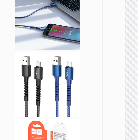
MICRO
USB
Кабел
USB н
Micro-
USB
“X108
Benefit