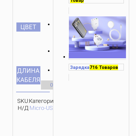
Товар
ЦВЕТ
Зарядка
716 Товаров
1.0м/3.28ft
ДЛИНА
КАБЕЛЯ
Очистить
SKU:
Категория:
ОТПРАВИТЬ
Н/Д
Micro-USB
ЗАПРОС