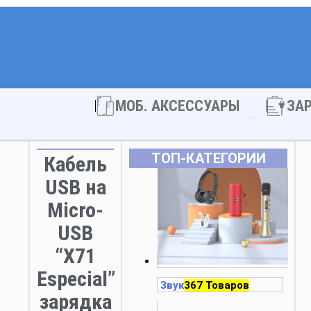
Open МОБ. 
МОБ. АКСЕССУАРЫ
ЗА
ТОП‑КАТЕГОРИИ
Кабель
USB на
Micro-
USB
“X71
Especial”
Звук
367 Товаров
зарядка