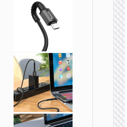
MICRO
USB
Кабел
USB н
Micro-
USB
“X109
Energy