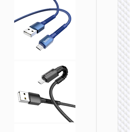
MICRO
USB
Кабел
USB н
Micro-
USB
“X110
Honorifi