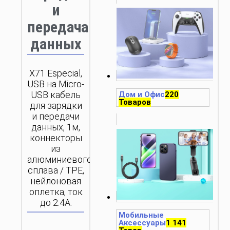
и
передача
данных
X71 Especial,
USB на Micro-
USB кабель
Дом и Офис
220
Товаров
для зарядки
и передачи
данных, 1м,
коннекторы
из
алюминиевого
сплава / TPE,
нейлоновая
оплетка, ток
до 2.4A.
Мобильные
Аксессуары
1 141