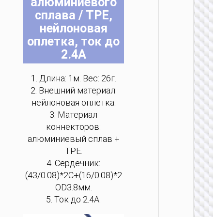
алюминиевого
на
на
на
на
на
на
сплава / TPE,
стр
стр
стр
стр
стр
стр
нейлоновая
тов
тов
тов
тов
тов
тов
оплетка, ток до
2.4A
MICRO
USB
1. Длина: 1м. Вес: 26г.
Кабел
2. Внешний материал:
USB н
Micro-
нейлоновая оплетка.
USB
3. Материал
“X113
коннекторов:
Benefici
алюминиевый сплав +
TPE.
4. Сердечник:
(43/0.08)*2C+(16/0.08)*2
OD3.8мм.
5. Ток до 2.4A.