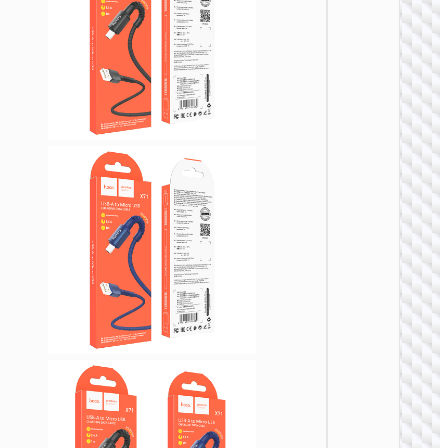
MICRO
USB
Кабел
USB н
Micro-
USB
“X107
Favor”