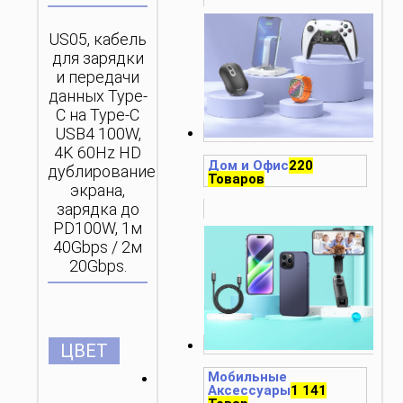
US05, кабель
для зарядки
и передачи
данных Type-
C на Type-C
USB4 100W,
4K 60Hz HD
Дом и Офис
220
дублирование
Товаров
экрана,
зарядка до
PD100W, 1м
40Gbps / 2м
20Gbps.
ЦВЕТ
Мобильные
Аксессуары
1 141