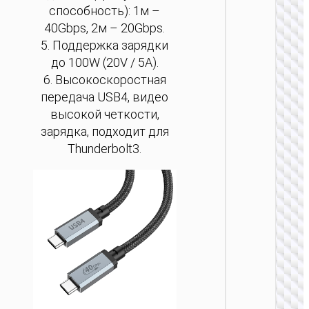
клави
способность): 1м –
“GM70 
40Gbps, 2м – 20Gbps.
2.4G E
5. Поддержка зарядки
до 100W (20V / 5A).
6. Высокоскоростная
передача USB4, видео
высокой четкости,
зарядка, подходит для
Thunderbolt3.
ПК АКС
Пров
клави
“GM61 
EN 