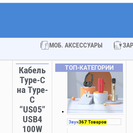
Open МОБ. 
МОБ. АКСЕССУАРЫ
ЗА
ТОП‑КАТЕГОРИИ
Кабель
Type-C
на Type-
C
“US05”
USB4
Звук
367 Товаров
100W