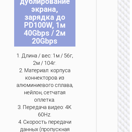
дублирование
ПК АКС
экрана,
Беспро
зарядка до
клави
PD100W, 1м
“G
Profici
40Gbps / 2м
EN 
20Gbps
1. Длина / вес: 1м / 56г,
2м / 104г.
2. Материал: корпуса
коннекторов из
алюминиевого сплава,
нейлон, сетчатая
оплетка.
3. Передача видео: 4K
60Hz.
ПК АКС
4. Скорость передачи
данных (пропускная
Беспро