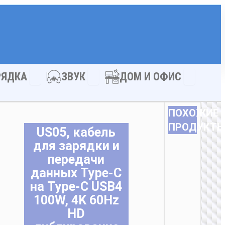
АКСЕССУАРЫ
Open ЗАРЯДКА
Open ЗВУК
Open ДОМ
РЯДКА
ЗВУК
ДОМ И ОФИС
ПОХОЖИЕ
ПРОДУКТ
US05, кабель
для зарядки и
передачи
данных Type-C
на Type-C USB4
100W, 4K 60Hz
HD