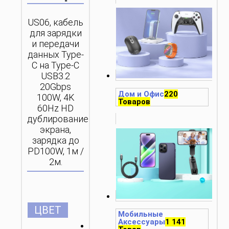
US06, кабель
для зарядки
и передачи
данных Type-
C на Type-C
USB3.2
20Gbps
Дом и Офис
220
100W, 4K
Товаров
60Hz HD
дублирование
экрана,
зарядка до
PD100W, 1м /
2м.
ЦВЕТ
Мобильные
Аксессуары
1 141