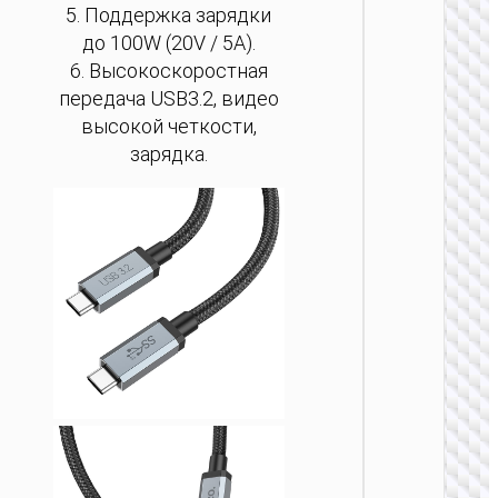
5. Поддержка зарядки
клави
“GM70 
до 100W (20V / 5A).
2.4G E
6. Высокоскоростная
передача USB3.2, видео
высокой четкости,
зарядка.
ПК АКС
Пров
клави
“GM61 
EN 