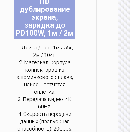
HD
ПК АКС
дублирование
Беспро
экрана,
клави
зарядка до
“G
Profici
PD100W, 1м / 2м
EN 
1. Длина / вес: 1м / 56г,
2м / 104г.
2. Материал: корпуса
коннекторов из
алюминиевого сплава,
нейлон, сетчатая
оплетка.
3. Передача видео: 4K
60Hz.
4. Скорость передачи
ПК АКС
данных (пропускная
способность): 20Gbps.
Беспро