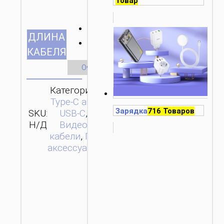
Товар
1.0м/3.28ft
ДЛИНА
2м/6.56ft
КАБЕЛЯ
Очистить
Категории:
Type-C aka
Зарядка
716 Товаров
SKU:
USB-C
,
ОТПРАВИТЬ
Н/Д
Видео
ЗАПРОС
кабели
,
ПК
аксессуары