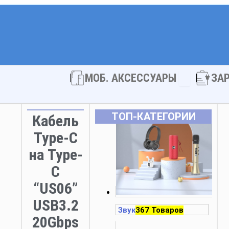
Open МОБ. 
МОБ. АКСЕССУАРЫ
ЗА
ТОП‑КАТЕГОРИИ
Кабель
Type-C
на Type-
C
“US06”
USB3.2
Звук
367 Товаров
20Gbps