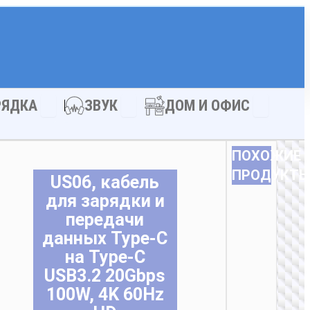
АКСЕССУАРЫ
Open ЗАРЯДКА
Open ЗВУК
Open ДОМ
РЯДКА
ЗВУК
ДОМ И ОФИС
ПОХОЖИЕ
ПРОДУКТ
US06, кабель
для зарядки и
передачи
данных Type-C
на Type-C
USB3.2 20Gbps
100W, 4K 60Hz