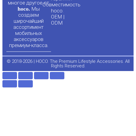
u
b
многое другое от
Совместимость
hoco.
Мы
b
o
hoco.
создаем
OEM |
широчайший
ODM
e
o
ассортимент
мобильных
аксессуаров
k
премиум-класса.
-
© 2018-2026 | HOCO. The Premium Lifestyle Accessories. All
Rights Reserved.
f