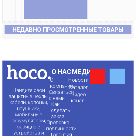
НЕДАВНО ПРОСМОТРЕННЫЕ ТОВАРЫ
Y
F
О НАС
МЕДИА
О
Новости
o
a
компании
Каталог
Найдите свои
Связаться
Видео
защитные чехлы,
с нами
канал
u
c
кабели, колонки,
Как
наушники,
сделать
мобильные
t
e
заказ
аккумуляторы,
Проверка
зарядные
подлинности
устройства и
Гарантия