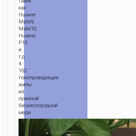
таких
как
Huawei
Mate9,
Mate10,
Huawei
P10
и
т.д.
4.
162
токопроводящие
жилы
из
луженой
бескислородной
меди.