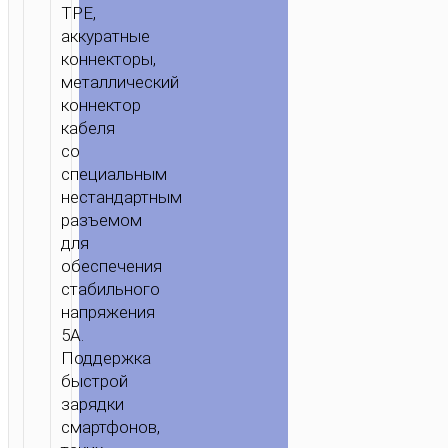
USB-
TPE,
C
/ КАБЕЛЬ
аккуратные
коннекторы,
USB
металлический
НА
коннектор
TYPE-
кабеля
C
со
“X22”
специальным
ЗАРЯДКА
нестандартным
ПЕРЕДАЧА
разъемом
ДАННЫХ
для
обеспечения
стабильного
напряжения
5А.
Поддержка
быстрой
зарядки
смартфонов,