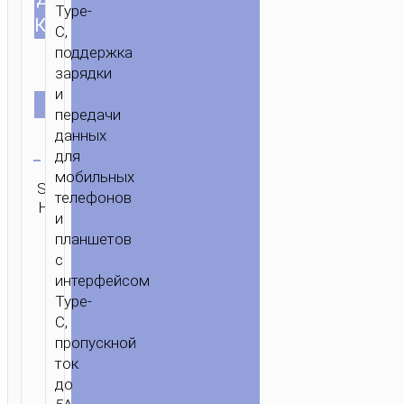
Type-
КАБЕЛЯ
C,
поддержка
зарядки
x22 type
и
c черный
x22 type
ЦВЕТ
передачи
c
данных
красный
Очистить
для
черный
мобильных
Категория:
SKU:
Бренд:
ОТПРАВИТЬ
телефонов
Type-C aka
Н/Д
hoco
ЗАПРОС
USB-C
и
планшетов
с
интерфейсом
Type-
C,
пропускной
ток
до