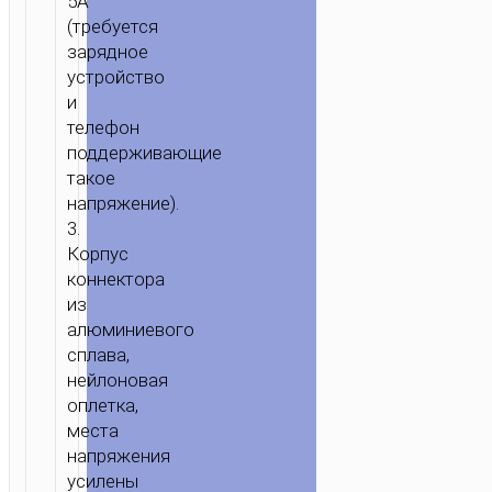
5A
(требуется
зарядное
устройство
и
телефон
поддерживающие
такое
напряжение).
3.
Корпус
коннектора
из
алюминиевого
сплава,
нейлоновая
ГЛАВНАЯ
/
МОБИЛЬНЫЕ
оплетка,
АКСЕССУАРЫ
/
КАБЕЛИ
/
TYPE-
места
C
напряжения
AKA
усилены