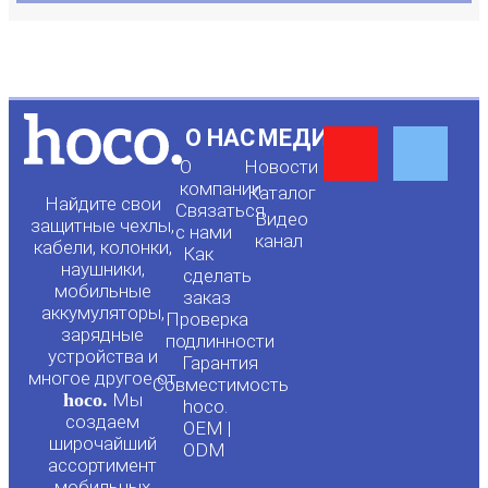
Y
F
О НАС
МЕДИА
О
Новости
o
a
компании
Каталог
Найдите свои
Связаться
Видео
защитные чехлы,
с нами
канал
u
c
кабели, колонки,
Как
наушники,
сделать
мобильные
t
e
заказ
аккумуляторы,
Проверка
зарядные
подлинности
u
b
устройства и
Гарантия
многое другое от
Совместимость
hoco.
Мы
b
o
hoco.
создаем
OEM |
широчайший
ODM
e
o
ассортимент
мобильных