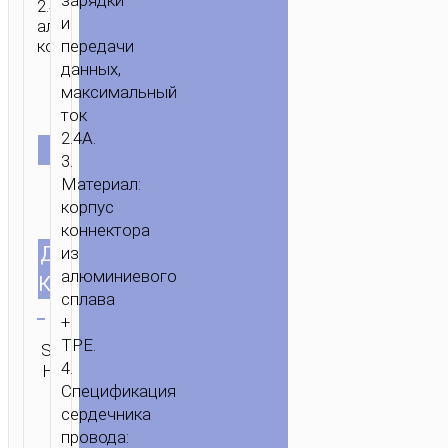
зарядки
2.4А
C
/ КАБЕЛЬ
и
алюминиевые
коннекторы.
передачи
USB
данных,
НА
максимальный
TYPE-
ток
C
2.4А.
“X34
ЦВЕТ
3.
SURPASS”
Материал:
ДЛЯ
корпус
ЗАРЯДКИ
коннектора
И
ДЛИНА
из
1.0м/3.28ft
ПЕРЕДАЧИ
алюминиевого
КАБЕЛЯ
ДАННЫХ
Очистить
сплава
+
Категория:
TPE.
SKU:
ОТПРАВИТЬ
Type-C aka
4.
Н/Д
ЗАПРОС
USB-C
Спецификация
сердечника
провода: