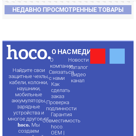
НЕДАВНО ПРОСМОТРЕННЫЕ ТОВАРЫ
Y
F
О НАС
МЕДИА
О
Новости
o
a
компании
Каталог
Найдите свои
Связаться
Видео
защитные чехлы,
с нами
канал
u
c
кабели, колонки,
Как
наушники,
сделать
мобильные
t
e
заказ
аккумуляторы,
Проверка
зарядные
подлинности
u
b
устройства и
Гарантия
многое другое от
Совместимость
hoco.
Мы
b
o
hoco.
создаем
OEM |